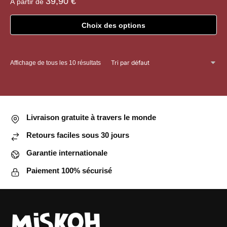
39,90
€
À partir de
Choix des options
Ce
produit
Affichage de tous les 10 résultats
a
plusieurs
variations.
Les
options
Livraison gratuite à travers le monde
peuvent
Retours faciles sous 30 jours
être
choisies
Garantie internationale
sur
Paiement 100% sécurisé
la
page
du
produit