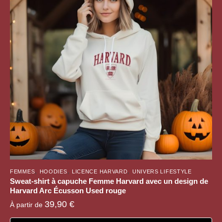
Les
options
peuvent
être
choisies
sur
la
page
du
produit
,
,
,
FEMMES
HOODIES
LICENCE HARVARD
UNIVERS LIFESTYLE
Sweat-shirt à capuche Femme Harvard avec un design de
Harvard Arc Écusson Used rouge
39,90
€
À partir de