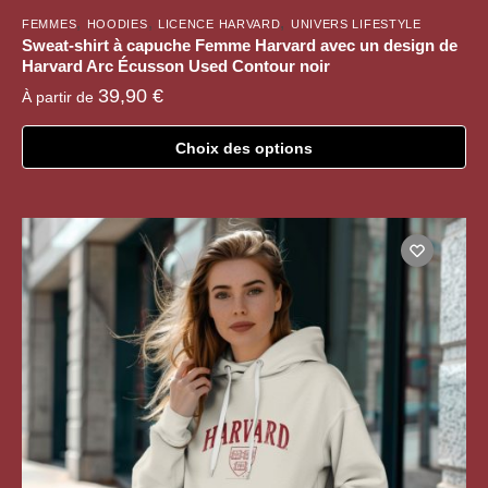
,
,
,
FEMMES
HOODIES
LICENCE HARVARD
UNIVERS LIFESTYLE
Sweat-shirt à capuche Femme Harvard avec un design de
Harvard Arc Écusson Used Contour noir
39,90
€
À partir de
Choix des options
Ce
produit
a
plusieurs
variations.
Les
options
peuvent
être
choisies
sur
la