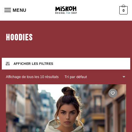
Aller
Aller
à
au
MENU
0
la
contenu
navigation
Hoodies
AFFICHER LES FILTRES
Affichage de tous les 10 résultats