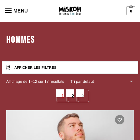
Aller
Aller
à
au
MENU
0
la
contenu
navigation
Hommes
AFFICHER LES FILTRES
Affichage de 1–12 sur 17 résultats
1
2