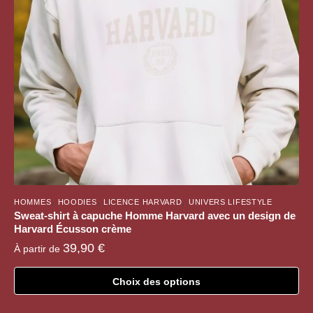
être
choisies
sur
la
page
du
produit
,
,
,
HOMMES
HOODIES
LICENCE HARVARD
UNIVERS LIFESTYLE
Sweat-shirt à capuche Homme Harvard avec un design de
Harvard Écusson crème
39,90
€
À partir de
Choix des options
Ce