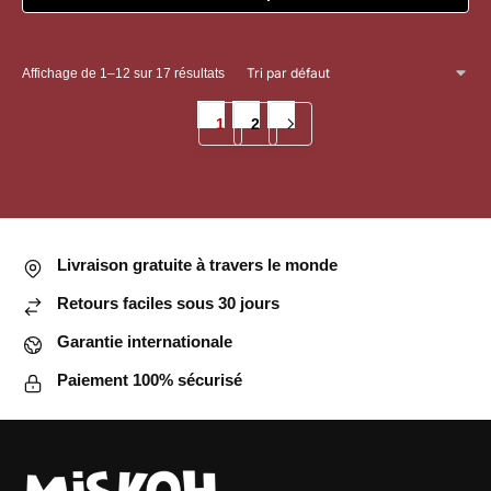
Ce
produit
Affichage de 1–12 sur 17 résultats
a
plusieurs
1
2
variations.
Les
options
peuvent
être
Livraison gratuite à travers le monde
choisies
sur
Retours faciles sous 30 jours
la
Garantie internationale
page
du
Paiement 100% sécurisé
produit