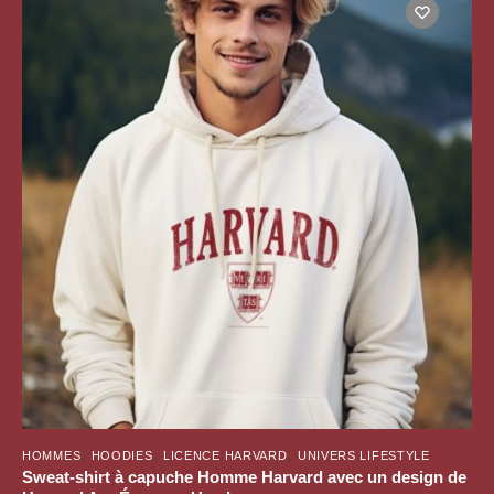
plusieurs
variations.
Les
options
peuvent
être
choisies
sur
la
page
du
produit
,
,
,
HOMMES
HOODIES
LICENCE HARVARD
UNIVERS LIFESTYLE
Sweat-shirt à capuche Homme Harvard avec un design de