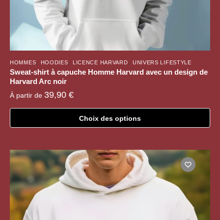
,
,
,
HOMMES
HOODIES
LICENCE HARVARD
UNIVERS LIFESTYLE
Sweat-shirt à capuche Homme Harvard avec un design de
Harvard Arc noir
39,90
€
À partir de
Choix des options
Ce
produit
a
plusieurs
variations.
Les
options
peuvent