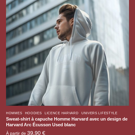
variations.
Les
options
peuvent
être
choisies
sur
la
page
du
produit
,
,
,
HOMMES
HOODIES
LICENCE HARVARD
UNIVERS LIFESTYLE
Sweat-shirt à capuche Homme Harvard avec un design de
Harvard Arc Écusson Used blanc
39,90
€
À partir de