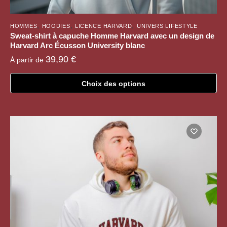
,
,
,
HOMMES
HOODIES
LICENCE HARVARD
UNIVERS LIFESTYLE
Sweat-shirt à capuche Homme Harvard avec un design de
Harvard Arc Écusson University blanc
39,90
€
À partir de
Choix des options
Ce
produit
a
plusieurs
variations.
Les
options
peuvent
être
choisies
sur