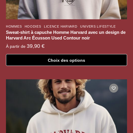
,
,
,
HOMMES
HOODIES
LICENCE HARVARD
UNIVERS LIFESTYLE
Sweat-shirt à capuche Homme Harvard avec un design de
Harvard Arc Écusson Used Contour noir
39,90
€
À partir de
Choix des options
Ce
produit
a
plusieurs
variations.
Les
options
peuvent
être