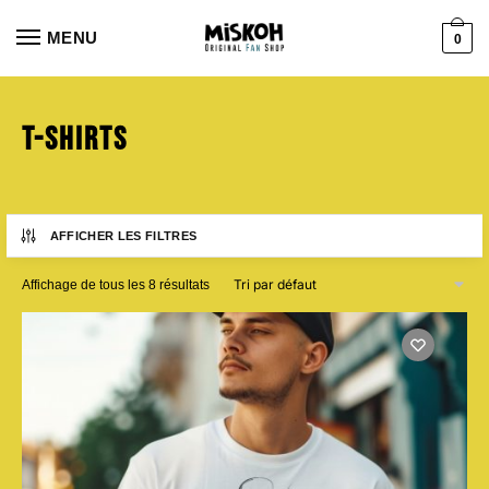
Aller
Aller
à
au
MENU
0
la
contenu
navigation
T-shirts
AFFICHER LES FILTRES
Affichage de tous les 8 résultats