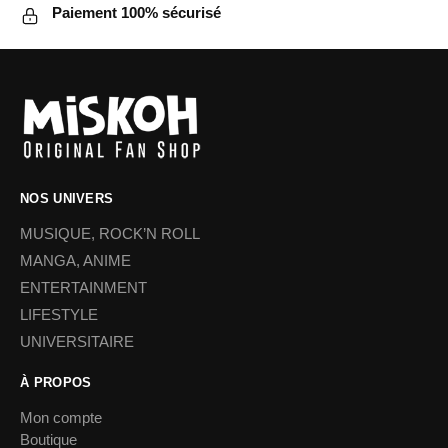
Paiement 100% sécurisé
la
page
du
produit
NOS UNIVERS
MUSIQUE, ROCK’N ROLL
MANGA, ANIME
ENTERTAINMENT
LIFESTYLE
UNIVERSITAIRE
À PROPOS
Mon compte
Boutique