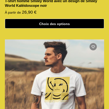
T-shirt homme Smiley World avec un design de Smiley
World Kaléidoscope noir
26,90
€
À partir de
Choix des options
Ce
produit
a
plusieurs
variations.
Les
options
peuvent
être
choisies
sur
la
page
du