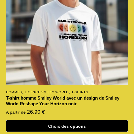
peuvent
être
choisies
sur
la
page
du
produit
,
,
HOMMES
LICENCE SMILEY WORLD
T-SHIRTS
T-shirt homme Smiley World avec un design de Smiley
World Reshape Your Horizon noir
26,90
€
À partir de
Choix des options