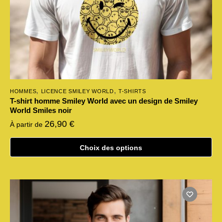
page
du
produit
,
,
HOMMES
LICENCE SMILEY WORLD
T-SHIRTS
T-shirt homme Smiley World avec un design de Smiley
World Smiles noir
26,90
€
À partir de
Choix des options
Ce
produit
a
plusieurs
variations.