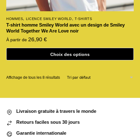
,
,
HOMMES
LICENCE SMILEY WORLD
T-SHIRTS
T-shirt homme Smiley World avec un design de Smiley
World Together We Are Love noir
26,90
€
À partir de
Choix des options
Ce
produit
Affichage de tous les 8 résultats
a
plusieurs
variations.
Les
options
Livraison gratuite à travers le monde
peuvent
Retours faciles sous 30 jours
être
choisies
Garantie internationale
sur