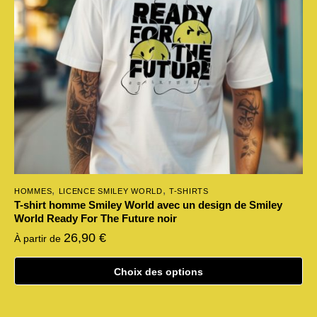
,
,
HOMMES
LICENCE SMILEY WORLD
T-SHIRTS
T-shirt homme Smiley World avec un design de Smiley
World Ready For The Future noir
26,90
€
À partir de
Choix des options
Ce
produit