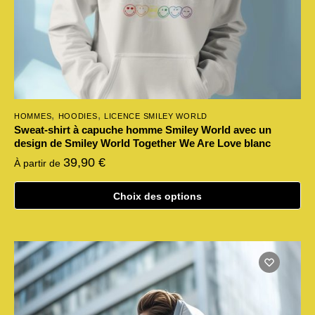
du
produit
,
,
HOMMES
HOODIES
LICENCE SMILEY WORLD
Sweat-shirt à capuche homme Smiley World avec un
design de Smiley World Together We Are Love blanc
39,90
€
À partir de
Choix des options
Ce
produit
a
plusieurs
variations.
Les