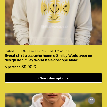
la
page
du
produit
,
,
HOMMES
HOODIES
LICENCE SMILEY WORLD
Sweat-shirt à capuche homme Smiley World avec un
design de Smiley World Kaléidoscope blanc
39,90
€
À partir de
Choix des options
Ce
produit
a
plusieurs