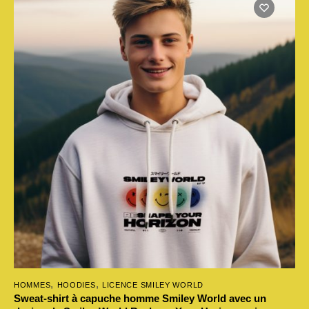
plusieurs
variations.
Les
options
peuvent
être
choisies
sur
la
page
du
produit
,
,
HOMMES
HOODIES
LICENCE SMILEY WORLD
Sweat-shirt à capuche homme Smiley World avec un