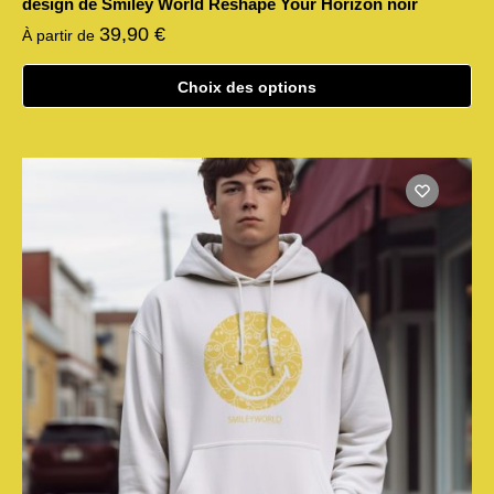
design de Smiley World Reshape Your Horizon noir
39,90
€
À partir de
Choix des options
Ce
produit
a
plusieurs
variations.
Les
options
peuvent
être
choisies
sur
la
page
du
produit