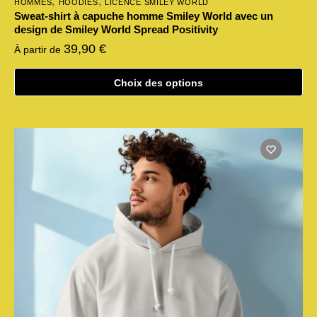
,
,
HOMMES
HOODIES
LICENCE SMILEY WORLD
Sweat-shirt à capuche homme Smiley World avec un
design de Smiley World Spread Positivity
39,90
€
À partir de
Choix des options
Ce
produit
a
plusieurs
variations.
Les
options
peuvent
être
choisies
sur
la
page