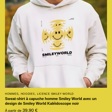
variations.
Les
options
peuvent
être
choisies
sur
la
page
du
produit
,
,
HOMMES
HOODIES
LICENCE SMILEY WORLD
Sweat-shirt à capuche homme Smiley World avec un
design de Smiley World Kaléidoscope noir
39,90
€
À partir de