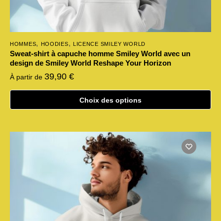
,
,
HOMMES
HOODIES
LICENCE SMILEY WORLD
Sweat-shirt à capuche homme Smiley World avec un
design de Smiley World Reshape Your Horizon
39,90
€
À partir de
Choix des options
Ce
produit
a
plusieurs
variations.
Les
options
peuvent
être