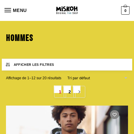
Aller
Aller
à
au
MENU
0
la
contenu
navigation
Hommes
AFFICHER LES FILTRES
Affichage de 1–12 sur 20 résultats
1
2