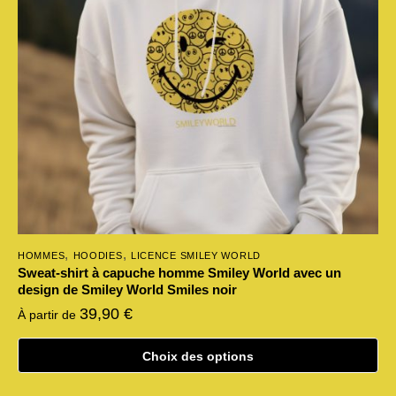
être
choisies
sur
la
page
du
produit
,
,
HOMMES
HOODIES
LICENCE SMILEY WORLD
Sweat-shirt à capuche homme Smiley World avec un
design de Smiley World Smiles noir
39,90
€
À partir de
Choix des options
Ce