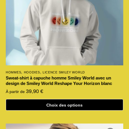
choisies
sur
la
page
du
produit
,
,
HOMMES
HOODIES
LICENCE SMILEY WORLD
Sweat-shirt à capuche homme Smiley World avec un
design de Smiley World Reshape Your Horizon blanc
39,90
€
À partir de
Choix des options
Ce
produit
a