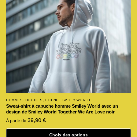
options
peuvent
être
choisies
sur
la
page
du
produit
,
,
HOMMES
HOODIES
LICENCE SMILEY WORLD
Sweat-shirt à capuche homme Smiley World avec un
design de Smiley World Together We Are Love noir
39,90
€
À partir de
Choix des options