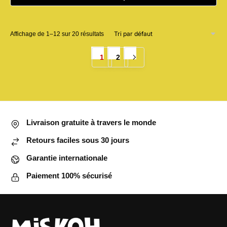
Ce
produit
Affichage de 1–12 sur 20 résultats
a
plusieurs
1
2
variations.
Les
options
peuvent
être
Livraison gratuite à travers le monde
choisies
sur
Retours faciles sous 30 jours
la
Garantie internationale
page
du
Paiement 100% sécurisé
produit