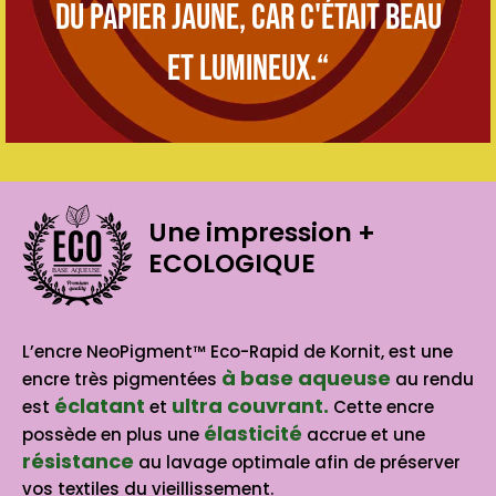
du papier jaune, car c'était beau
et lumineux.“
Une impression
+
ECOLOGIQUE
BASE AQUEUSE
L’encre NeoPigment™ Eco-Rapid de Kornit, est une
à base aqueuse
encre très pigmentées
au rendu
éclatant
ultra couvrant.
est
et
Cette encre
élasticité
possède en plus une
accrue et une
résistance
au lavage optimale afin de préserver
vos textiles du vieillissement.