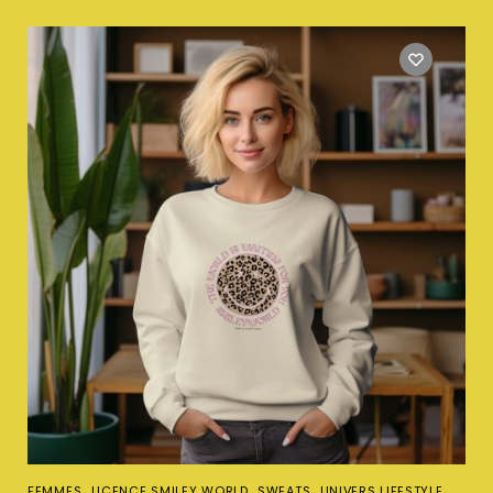
,
,
,
FEMMES
LICENCE SMILEY WORLD
SWEATS
UNIVERS LIFESTYLE