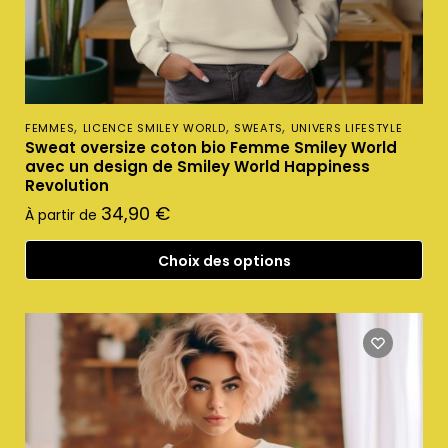
,
,
,
FEMMES
LICENCE SMILEY WORLD
SWEATS
UNIVERS LIFESTYLE
Sweat oversize coton bio Femme Smiley World
avec un design de Smiley World Happiness
Revolution
34,90
€
À partir de
Choix des options