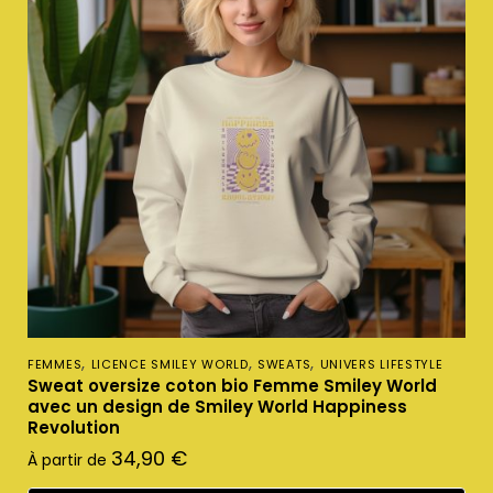
,
,
,
FEMMES
LICENCE SMILEY WORLD
SWEATS
UNIVERS LIFESTYLE
Sweat oversize coton bio Femme Smiley World
avec un design de Smiley World Happiness
Revolution
34,90
€
À partir de