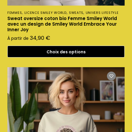
,
,
,
FEMMES
LICENCE SMILEY WORLD
SWEATS
UNIVERS LIFESTYLE
Sweat oversize coton bio Femme Smiley World
avec un design de Smiley World Embrace Your
Inner Joy
34,90
€
À partir de
Choix des options