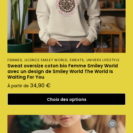
,
,
,
FEMMES
LICENCE SMILEY WORLD
SWEATS
UNIVERS LIFESTYLE
Sweat oversize coton bio Femme Smiley World
avec un design de Smiley World The World Is
Waiting For You
34,90
€
À partir de
Choix des options