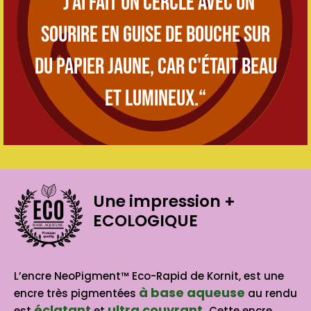
“J'ai fait un cercle avec un
sourire en guise de bouche sur
du papier jaune, car c'était beau
et lumineux.“
Une impression
+
ECOLOGIQUE
BASE AQUEUSE
L’encre NeoPigment™ Eco-Rapid de Kornit, est une
à base aqueuse
encre très pigmentées
au rendu
éclatant
ultra couvrant.
est
et
Cette encre