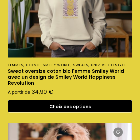
,
,
,
FEMMES
LICENCE SMILEY WORLD
SWEATS
UNIVERS LIFESTYLE
Sweat oversize coton bio Femme Smiley World
avec un design de Smiley World Happiness
Revolution
34,90
€
À partir de
Choix des options