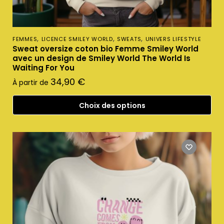
,
,
,
FEMMES
LICENCE SMILEY WORLD
SWEATS
UNIVERS LIFESTYLE
Sweat oversize coton bio Femme Smiley World
avec un design de Smiley World The World Is
Waiting For You
34,90
€
À partir de
Choix des options