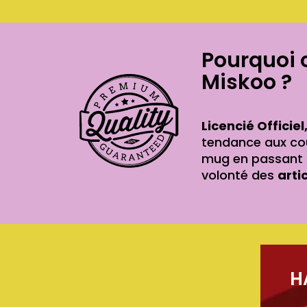
Pourquoi 
Miskoo ?
Licencié Officiel
tendance aux cou
mug en passant p
volonté des
arti
H