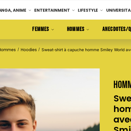
NGA, ANIME
ENTERTAINMENT
LIFESTYLE
UNIVERSITA
FEMMES
HOMMES
ANECDOTES/Q
Hommes
Hoodies
/
/
Sweat-shirt à capuche homme Smiley World ave
Hom
Swe
hom
ave
Smi