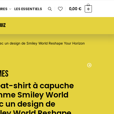
0,00
€
IRES
LES ESSENTIELS
0
UIZ
c un design de Smiley World Reshape Your Horizon
mes
at-shirt à capuche
me Smiley World
c un design de
ley World Reshape