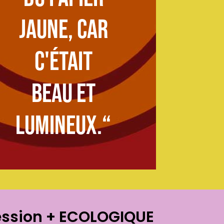
jaune, car
c'était
beau et
lumineux.“
ession
+ ECOLOGIQUE