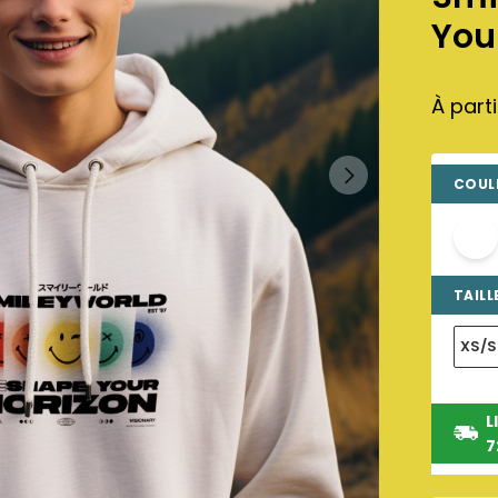
You
À part
COULE
TAILLE
XS/S
L
7