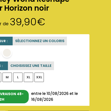
r Horizon noir
39,90
€
ir de
SÉLECTIONNEZ UN COLORIS
UR :
blanc
OFF WHITE
CHOISISSEZ UNE TAILLE
 :
M
L
XL
XXL
entre le 10/08/2026 et le
IVRAISON 48-
2H
16/08/2026