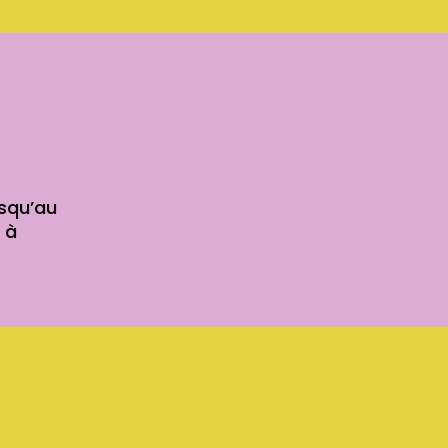
usqu’au
 à