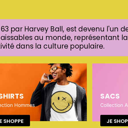
963 par Harvey Ball, est devenu l'un d
naissables au monde, représentant la
tivité dans la culture populaire.
SHIRTS
SACS
lection Hommes
Collection 
E SHOPPE
JE SHOP