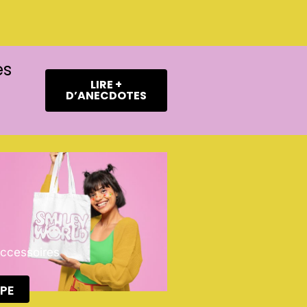
es
LIRE +
D’ANECDOTES
Accessoires
PE