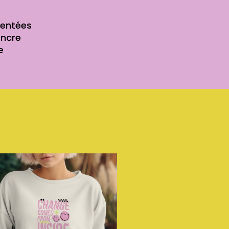
mentées
encre
e