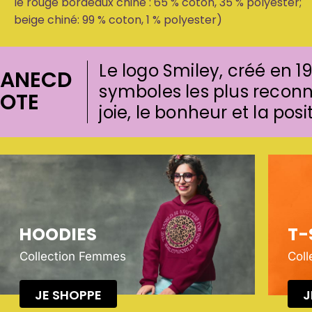
le rouge bordeaux chiné : 65 % coton, 35 % polyester;
beige chiné: 99 % coton, 1 % polyester)
Le logo Smiley, créé en 1
ANECD
symboles les plus recon
OTE
joie, le bonheur et la posi
HOODIES
T-
Collection Femmes
Col
JE SHOPPE
J