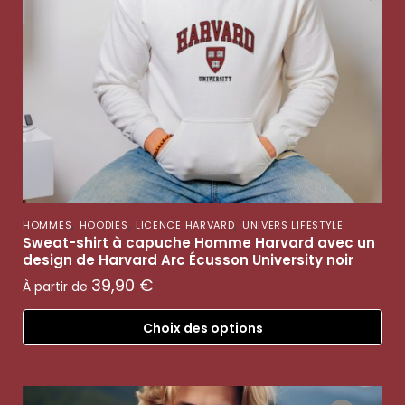
,
,
,
HOMMES
HOODIES
LICENCE HARVARD
UNIVERS LIFESTYLE
Sweat-shirt à capuche Homme Harvard avec un
design de Harvard Arc Écusson University noir
39,90
€
À partir de
Choix des options