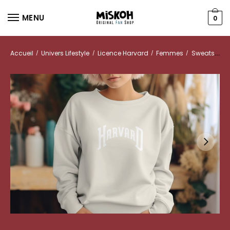
MENU
0
Accueil
Univers Lifestyle
Licence Harvard
Femmes
Sweats
/
/
/
/
Sw