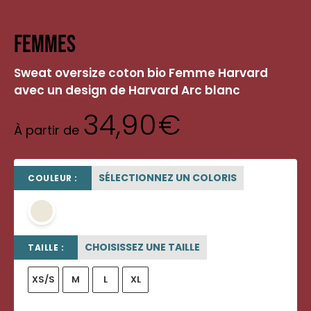
Femmes
Sweat oversize coton bio Femme Harvard
avec un design de Harvard Arc blanc
34,90
€
À partir de
SÉLECTIONNEZ UN COLORIS
COULEUR :
beige sable
CHOISISSEZ UNE TAILLE
TAILLE :
XS/S
M
L
XL