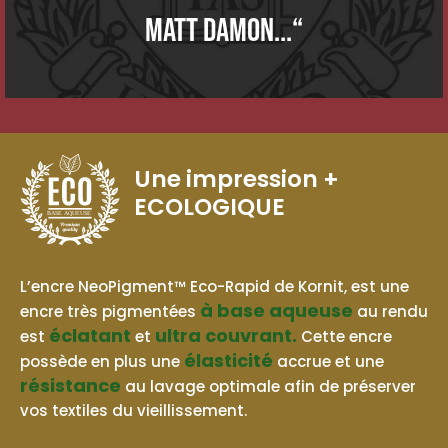
Matt Damon...“
Une impression
+
ECOLOGIQUE
BASE AQUEUSE
L’encre NeoPigment™ Eco-Rapid de Kornit, est une
à base aqueuse
encre très pigmentées
au rendu
éclatant
ultra couvrant.
est
et
Cette encre
élasticité
possède en plus une
accrue et une
résistance
au lavage optimale afin de préserver
vos textiles du vieillissement.