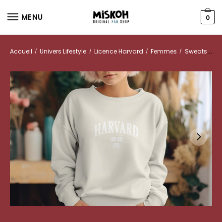
MENU
0
Accueil
Univers Lifestyle
Licence Harvard
Femmes
Sweats
/
/
/
/
Sw