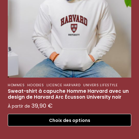
,
,
,
HOMMES
HOODIES
LICENCE HARVARD
UNIVERS LIFESTYLE
Sweat-shirt à capuche Homme Harvard avec un
design de Harvard Arc Écusson University noir
39,90
€
À partir de
Choix des options