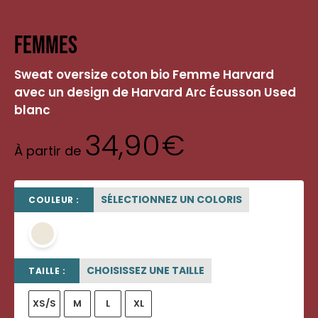
Femmes
Sweat oversize coton bio Femme Harvard
avec un design de Harvard Arc Écusson Used
blanc
34,90
€
À partir de
SÉLECTIONNEZ UN COLORIS
COULEUR :
beige sable
CHOISISSEZ UNE TAILLE
TAILLE :
XS/S
M
L
XL