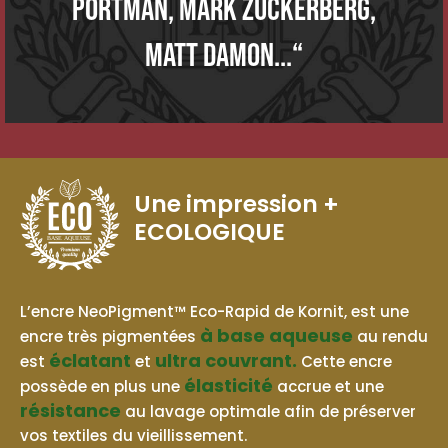
Portman, Mark Zuckerberg,
Matt Damon...“
Une impression
+
ECOLOGIQUE
BASE AQUEUSE
L’encre NeoPigment™ Eco-Rapid de Kornit, est une
à base aqueuse
encre très pigmentées
au rendu
éclatant
ultra couvrant.
est
et
Cette encre
élasticité
possède en plus une
accrue et une
résistance
au lavage optimale afin de préserver
vos textiles du vieillissement.