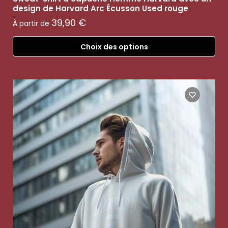
design de Harvard Arc Écusson Used rouge
39,90
€
À partir de
Choix des options