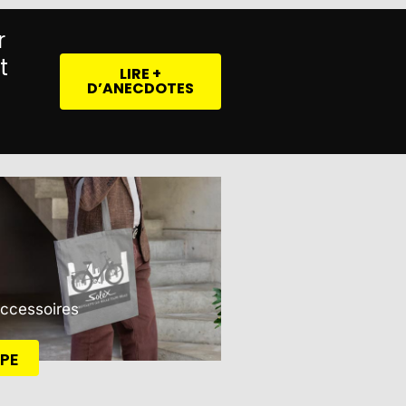
r
t
LIRE +
D’ANECDOTES
Accessoires
PE