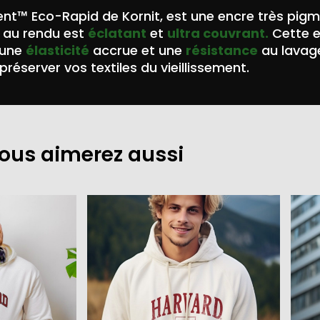
nt™ Eco-Rapid de Kornit, est une encre très pig
au rendu est
éclatant
et
ultra couvrant.
Cette 
 une
élasticité
accrue et une
résistance
au lavag
préserver vos textiles du vieillissement.
ous aimerez aussi