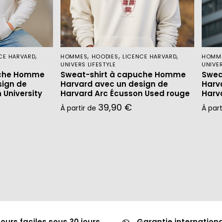
,
,
,
,
CE HARVARD
HOMMES
HOODIES
LICENCE HARVARD
HOMM
UNIVERS LIFESTYLE
UNIVER
uche Homme
Sweat-shirt à capuche Homme
Swea
sign de
Harvard avec un design de
Harv
 University
Harvard Arc Écusson Used rouge
Harv
39,90
€
À partir de
À par
ours faciles sous 30 jours
Garantie internation