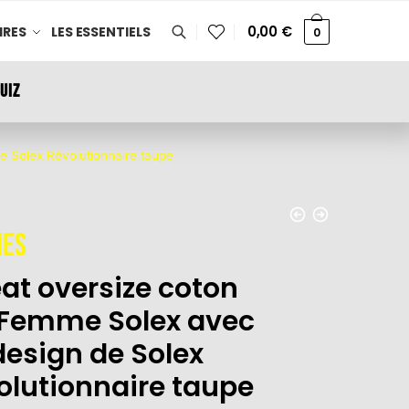
0,00
€
IRES
LES ESSENTIELS
0
UIZ
e Solex Révolutionnaire taupe
es
at oversize coton
 Femme Solex avec
design de Solex
olutionnaire taupe