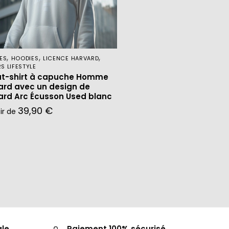
,
,
,
ES
HOODIES
LICENCE HARVARD
S LIFESTYLE
t-shirt à capuche Homme
ard avec un design de
ard Arc Écusson Used blanc
39,90
€
tir de
ale
Paiement 100% sécurisé