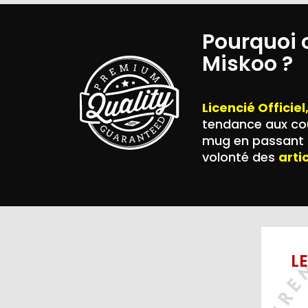
Pourquoi 
Miskoo ?
Licencié Officiel
tendance aux cou
mug en passant p
volonté des
arti
L