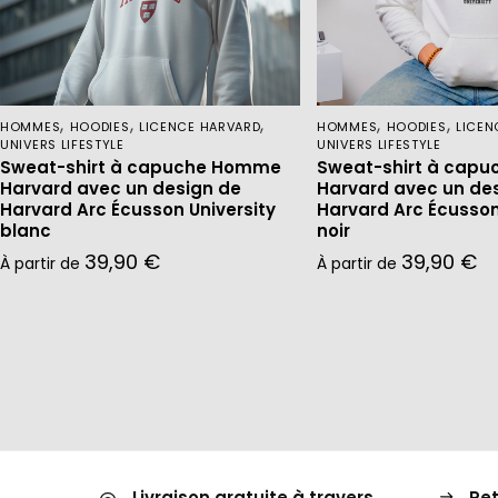
,
,
,
,
,
HOMMES
HOODIES
LICENCE HARVARD
HOMMES
HOODIES
LICEN
UNIVERS LIFESTYLE
UNIVERS LIFESTYLE
Sweat-shirt à capuche Homme
Sweat-shirt à cap
Harvard avec un design de
Harvard avec un de
Harvard Arc Écusson University
Harvard Arc Écusson
blanc
noir
39,90
€
39,90
€
À partir de
À partir de
Livraison gratuite à travers
Ret