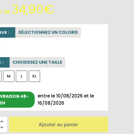
34,90
€
ir de
SÉLECTIONNEZ UN COLORIS
UR :
beige sable
CHOISISSEZ UNE TAILLE
 :
M
L
XL
entre le 10/08/2026 et le
IVRAISON 48-
2H
16/08/2026
Ajouter au panier