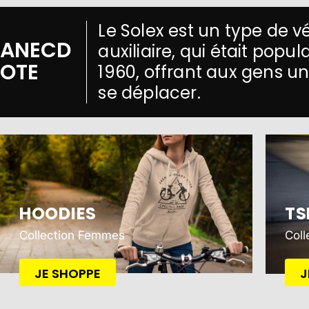
Le Solex est un type de 
ANECD
auxiliaire, qui était popu
OTE
1960, offrant aux gens 
se déplacer.
HOODIES
TS
Collection Femmes
Col
JE SHOPPE
J