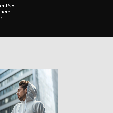
mentées
encre
e