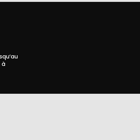
usqu’au
 à