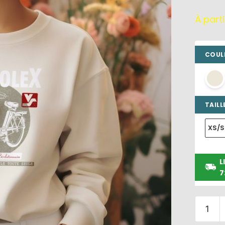
À part
COULE
TAILLE
XS/S
L
7