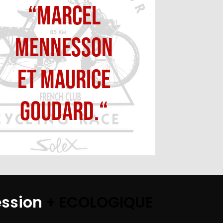
“Marcel
Mennesson
et Maurice
Goudard.“
ession
+ ECOLOGIQUE