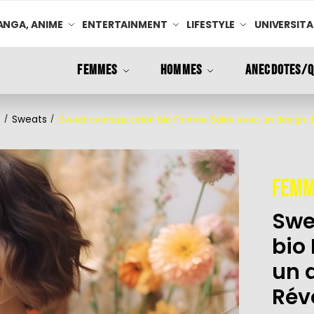
NGA, ANIME
ENTERTAINMENT
LIFESTYLE
UNIVERSITA
FEMMES
HOMMES
ANECDOTES/Q
Sweats
/
/
Sweat oversize coton bio Femme Solex avec un design d
Femm
Swe
bio
un 
Rév