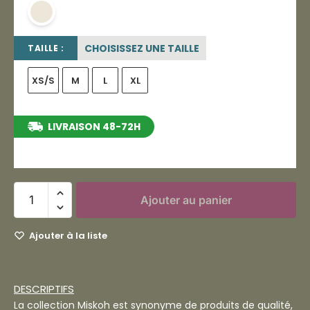
beige sable
CHOISISSEZ UNE TAILLE
TAILLE :
XS/S
M
L
XL
LIVRAISON 48-72H
entre le 13/08/2026 et le 19/08/2026
Ajouter au panier
Ajouter à la liste
DESCRIPTIFS
La collection Miskoh est synonyme de produits de qualité,