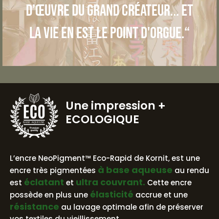
d’œuvre du grand créateur... et
la vie en est le point d'orgue.“
Une impression
+
ECOLOGIQUE
BASE AQUEUSE
L’encre NeoPigment™ Eco-Rapid de Kornit, est une
à base aqueuse
encre très pigmentées
au rendu
éclatant
ultra couvrant.
est
et
Cette encre
élasticité
possède en plus une
accrue et une
résistance
au lavage optimale afin de préserver
vos textiles du vieillissement.