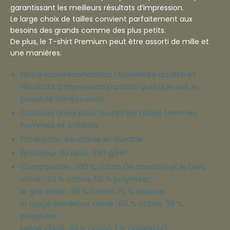
garantissant les meilleurs résultats d’impression.
Le large choix de tailles convient parfaitement aux
besoins des grands comme des plus petits.
De plus, le T-shirt Premium peut être assorti de mille et
une manières.
Notre recommandation ! Excellente qualité et
résultats d’impression parfaits quel que soit le
procédé d’impression
Couleurs unies pour toutes les tailles femmes,
hommes et enfants
Production équitable et durable
Épaisseur du tissu : 150 g/m²
Composition : 100 % coton (le charbon et le bleu
chiné : 50 % coton, 50 % polyester;
le gris chiné : 85 % coton, 15 % viscose;
le rouge bordeaux chiné : 65 % coton, 35 %
polyester;
beige chiné: 99 % coton, 1 % polyester)