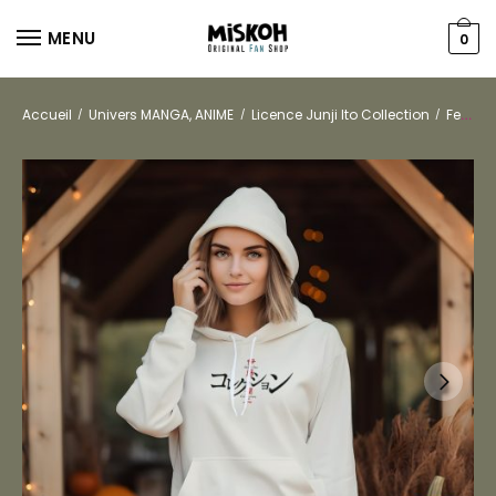
MENU
0
Accueil
Univers MANGA, ANIME
Licence Junji Ito Collection
Femmes
/
/
/