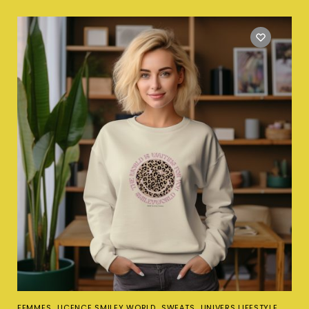
,
,
,
FEMMES
LICENCE SMILEY WORLD
SWEATS
UNIVERS LIFESTYLE