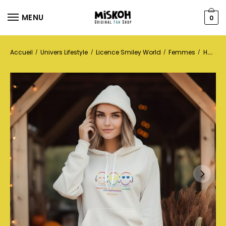
MENU
0
Accueil
Univers Lifestyle
Licence Smiley World
Femmes
Hoodies
/
/
/
/