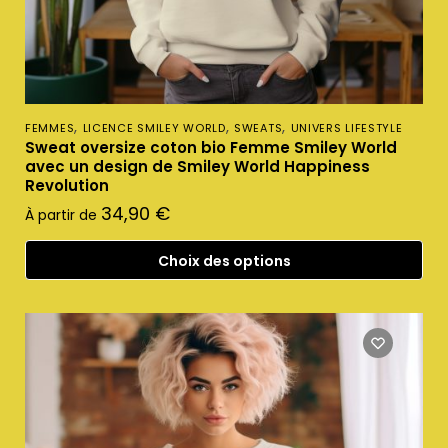
,
,
,
FEMMES
LICENCE SMILEY WORLD
SWEATS
UNIVERS LIFESTYLE
Sweat oversize coton bio Femme Smiley World
avec un design de Smiley World Happiness
Revolution
34,90
€
À partir de
Choix des options