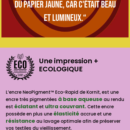
du papier jaune, car c'était beau
et lumineux.“
Une impression
+
ECOLOGIQUE
BASE AQUEUSE
L’encre NeoPigment™ Eco-Rapid de Kornit, est une
à base aqueuse
encre très pigmentées
au rendu
éclatant
ultra couvrant.
est
et
Cette encre
élasticité
possède en plus une
accrue et une
résistance
au lavage optimale afin de préserver
vos textiles du vieillissement.