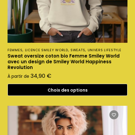
,
,
,
FEMMES
LICENCE SMILEY WORLD
SWEATS
UNIVERS LIFESTYLE
Sweat oversize coton bio Femme Smiley World
avec un design de Smiley World Happiness
Revolution
34,90
€
À partir de
Choix des options