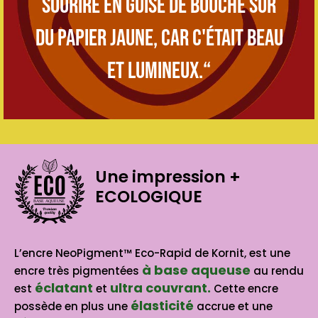
sourire en guise de bouche sur
du papier jaune, car c'était beau
et lumineux.“
Une impression
+
ECOLOGIQUE
BASE AQUEUSE
L’encre NeoPigment™ Eco-Rapid de Kornit, est une
à base aqueuse
encre très pigmentées
au rendu
éclatant
ultra couvrant.
est
et
Cette encre
élasticité
possède en plus une
accrue et une