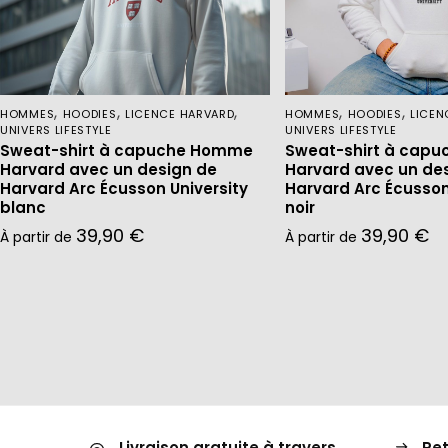
,
,
,
,
,
HOMMES
HOODIES
LICENCE HARVARD
HOMMES
HOODIES
LICEN
UNIVERS LIFESTYLE
UNIVERS LIFESTYLE
Sweat-shirt à capuche Homme
Sweat-shirt à cap
Harvard avec un design de
Harvard avec un de
Harvard Arc Écusson University
Harvard Arc Écusson
blanc
noir
39,90
€
39,90
€
À partir de
À partir de
Livraison gratuite à travers
Ret