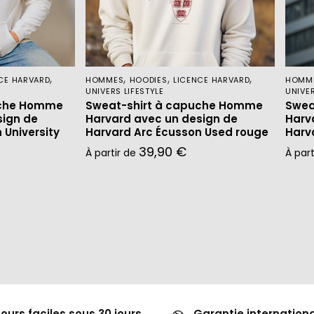
,
,
,
,
CE HARVARD
HOMMES
HOODIES
LICENCE HARVARD
HOMM
UNIVERS LIFESTYLE
UNIVER
uche Homme
Sweat-shirt à capuche Homme
Swea
sign de
Harvard avec un design de
Harv
 University
Harvard Arc Écusson Used rouge
Harv
39,90
€
À partir de
À par
ours faciles sous 30 jours
Garantie internation