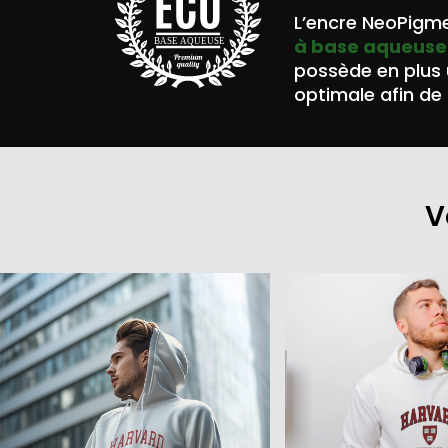
L’encre NeoPigme
à base aqueuse
BASE AQUEUSE
possède en plus
optimale afin de 
V