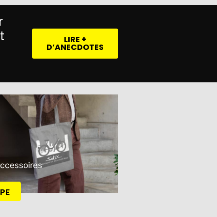
r
t
LIRE +
D’ANECDOTES
Accessoires
PE