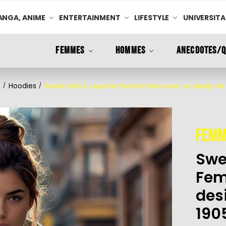
NGA, ANIME
ENTERTAINMENT
LIFESTYLE
UNIVERSITA
FEMMES
HOMMES
ANECDOTES/Q
Hoodies
/
/
Sweat-shirt à capuche Femme Solex avec un design de 
Femm
Swe
Fem
des
190