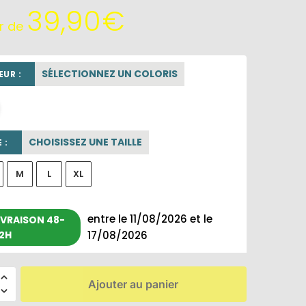
39,90
€
ir de
SÉLECTIONNEZ UN COLORIS
UR :
beige sable
CHOISISSEZ UNE TAILLE
 :
M
L
XL
entre le 11/08/2026 et le
IVRAISON 48-
2H
17/08/2026
Ajouter au panier