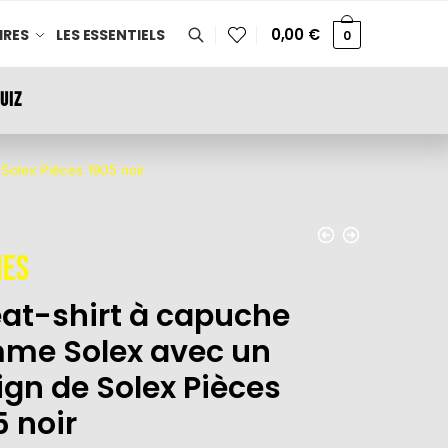
0,00
€
IRES
LES ESSENTIELS
0
UIZ
Solex Pièces 1905 noir
es
at-shirt à capuche
me Solex avec un
ign de Solex Pièces
5 noir