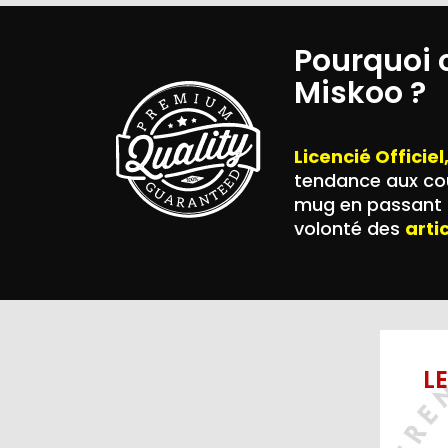
Pourquoi 
Miskoo ?
Licencié Officiel
tendance aux cou
mug en passant p
volonté des
arti
L