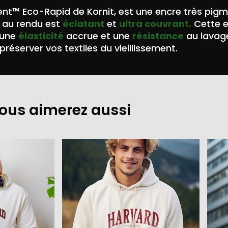
nt™ Eco-Rapid de Kornit, est une encre très pig
au rendu est
éclatant
et
ultra couvrant.
Cette 
 une
élasticité
accrue et une
résistance
au lavag
préserver vos textiles du vieillissement.
ous aimerez aussi