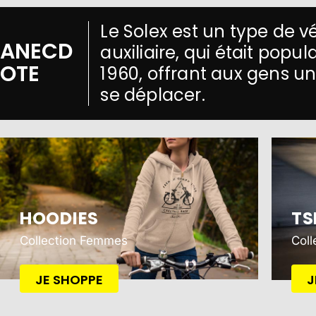
Le Solex est un type de 
ANECD
auxiliaire, qui était popu
OTE
1960, offrant aux gens 
se déplacer.
HOODIES
TS
Collection Femmes
Col
JE SHOPPE
J