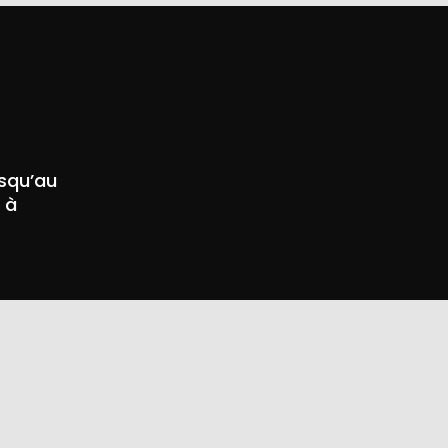
usqu’au
 à