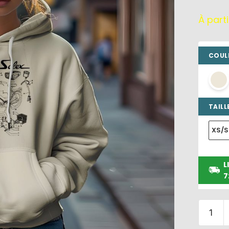
À part
COULE
TAILLE
XS/S
L
7