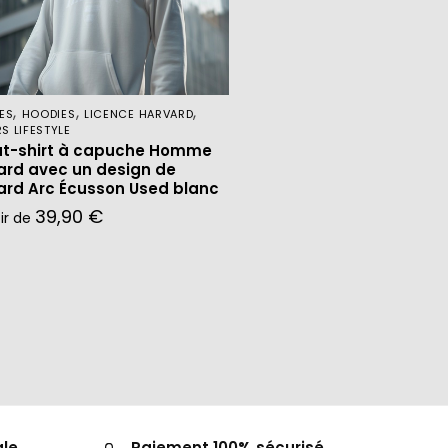
,
,
,
ES
HOODIES
LICENCE HARVARD
S LIFESTYLE
t-shirt à capuche Homme
ard avec un design de
ard Arc Écusson Used blanc
39,90
€
tir de
ale
Paiement 100% sécurisé