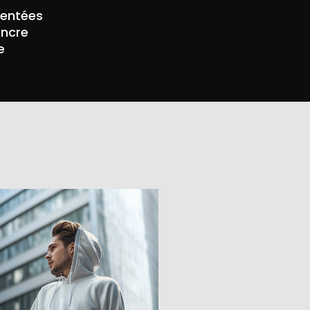
mentées
encre
e