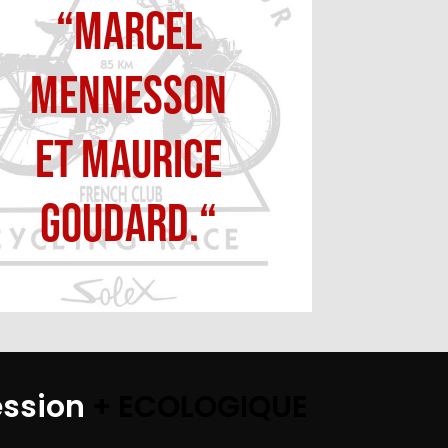
“Marcel
Mennesson
et Maurice
Goudard.“
ession
+ ECOLOGIQUE