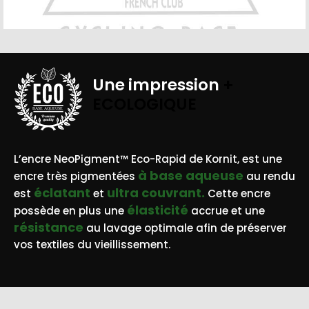
Une impression
+
ECOLOGIQUE
BASE AQUEUSE
L’encre NeoPigment™ Eco-Rapid de Kornit, est une
à base aqueuse
encre très pigmentées
au rendu
éclatant
ultra couvrant.
est
et
Cette encre
élasticité
possède en plus une
accrue et une
résistance
au lavage optimale afin de préserver
vos textiles du vieillissement.