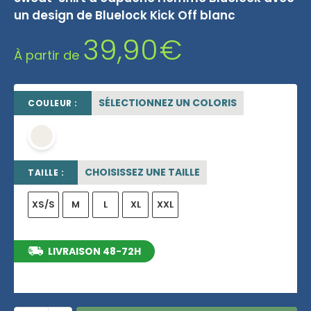
un design de Bluelock Kick Off blanc
39,90
€
À partir de
SÉLECTIONNEZ UN COLORIS
COULEUR :
OFF WHITE
CHOISISSEZ UNE TAILLE
TAILLE :
XS/S
M
L
XL
XXL
LIVRAISON 48-72H
entre le 11/08/2026 et le 17/08/2026