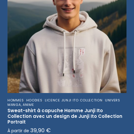
,
,
,
HOMMES
HOODIES
LICENCE JUNJI ITO COLLECTION
UNIVERS
MANGA, ANIME
Sweat-shirt à capuche Homme Junji Ito
Collection avec un design de Junji Ito Collection
Portrait
39,90
€
À partir de