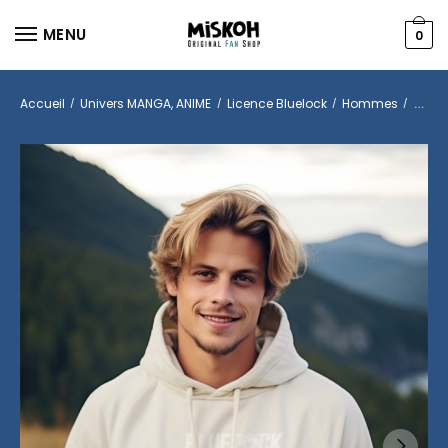
MENU
0
Accueil
Univers MANGA, ANIME
Licence Bluelock
Hommes
Hood
/
/
/
/