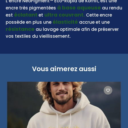
L’encre NeoPigment™ Eco-Rapid de Kornit, est une
à base aqueuse
encre très pigmentées
au rendu
éclatant
ultra couvrant.
est
et
Cette encre
élasticité
possède en plus une
accrue et une
résistance
au lavage optimale afin de préserver
vos textiles du vieillissement.
Vous aimerez aussi