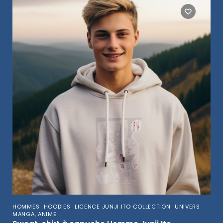
,
,
,
HOMMES
HOODIES
LICENCE JUNJI ITO COLLECTION
UNIVERS
MANGA, ANIME