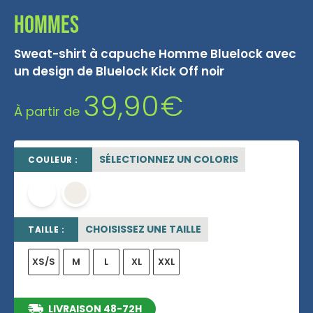
Hommes
Sweat-shirt à capuche Homme Bluelock avec
un design de Bluelock Kick Off noir
39,90
€
À partir de
SÉLECTIONNEZ UN COLORIS
COULEUR :
blanc
OFF WHITE
CHOISISSEZ UNE TAILLE
TAILLE :
XS/S
M
L
XL
XXL
LIVRAISON 48-72H