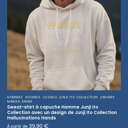
,
,
,
HOMMES
HOODIES
LICENCE JUNJI ITO COLLECTION
UNIVERS
MANGA, ANIME
Sweat-shirt à capuche Homme Junji Ito
Collection avec un design de Junji Ito Collection
Hallucinations Hands
39,90
€
À partir de