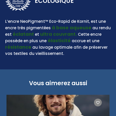
ECOLOGIQUE
BASE AQUEUSE
L’encre NeoPigment™ Eco-Rapid de Kornit, est une
à base aqueuse
encre très pigmentées
au rendu
éclatant
ultra couvrant.
est
et
Cette encre
élasticité
possède en plus une
accrue et une
résistance
au lavage optimale afin de préserver
vos textiles du vieillissement.
Vous aimerez aussi