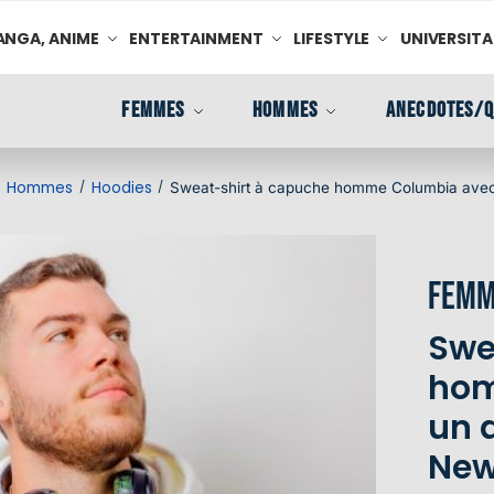
NGA, ANIME
ENTERTAINMENT
LIFESTYLE
UNIVERSITA
FEMMES
HOMMES
ANECDOTES/Q
Hommes
Hoodies
/
/
/
Sweat-shirt à capuche homme Columbia avec
Femm
Swe
hom
un 
New