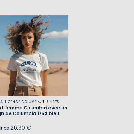
,
,
ES
LICENCE COLUMBIA
T-SHIRTS
irt femme Columbia avec un
gn de Columbia 1754 bleu
26,90
€
tir de