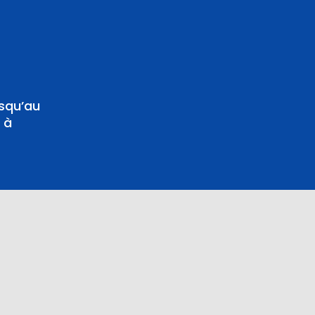
usqu’au
 à