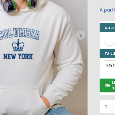
À part
COULE
TAILLE
XS/S
L
7