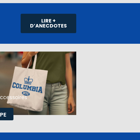
LIRE +
D’ANECDOTES
Accessoires
PE