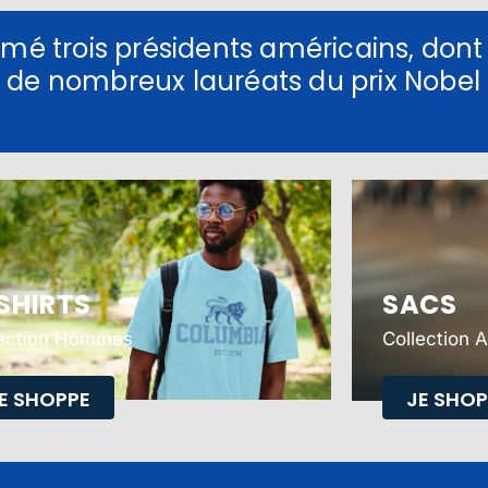
rmé trois présidents américains, dont
 de nombreux lauréats du prix Nobel
.
SHIRTS
SACS
lection Hommes
Collection 
E SHOPPE
JE SHOP