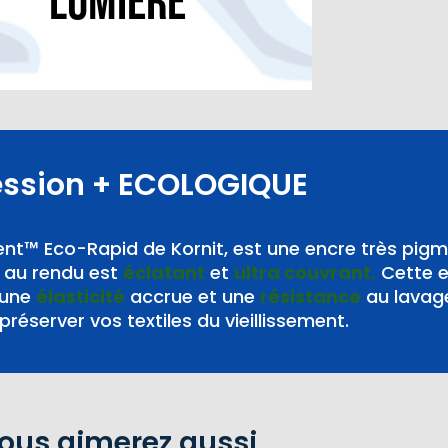
lumière“
ession
+ ECOLOGIQUE
nt™ Eco-Rapid de Kornit, est une encre très pig
au rendu est
éclatant
et
ultra couvrant.
Cette 
 une
élasticité
accrue et une
résistance
au lavag
préserver vos textiles du vieillissement.
ous aimerez aussi