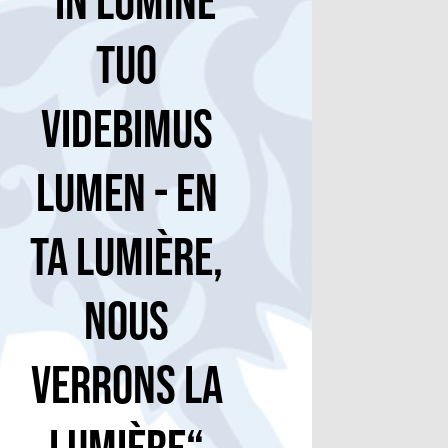
“In Lumine
Tuo
Videbimus
Lumen - En
Ta lumière,
nous
verrons la