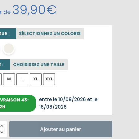
39,90
€
ir de
SÉLECTIONNEZ UN COLORIS
UR :
blanc
OFF WHITE
CHOISISSEZ UNE TAILLE
 :
M
L
XL
XXL
entre le 10/08/2026 et le
IVRAISON 48-
2H
16/08/2026
Ajouter au panier