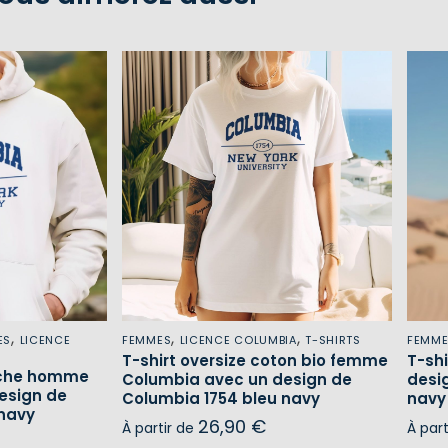
,
,
,
ES
LICENCE
FEMMES
LICENCE COLUMBIA
T-SHIRTS
FEMM
T-shirt oversize coton bio femme
T-sh
uche homme
Columbia avec un design de
desi
esign de
Columbia 1754 bleu navy
navy
 navy
26,90
€
À partir de
À par