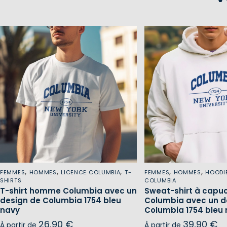
,
,
,
,
,
FEMMES
HOMMES
LICENCE COLUMBIA
T-
FEMMES
HOMMES
HOODI
SHIRTS
COLUMBIA
T-shirt homme Columbia avec un
Sweat-shirt à cap
design de Columbia 1754 bleu
Columbia avec un d
navy
Columbia 1754 bleu
26,90
€
39,90
€
À partir de
À partir de