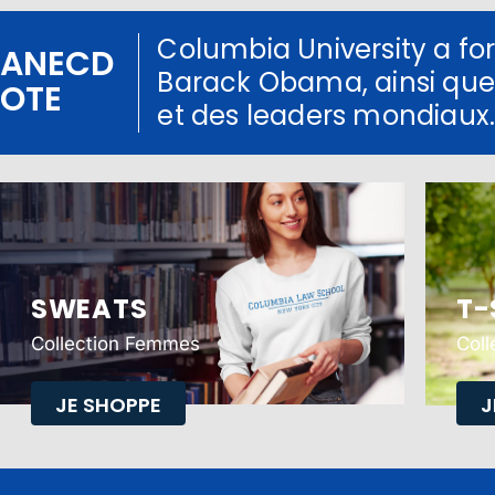
Columbia University a fo
ANECD
Barack Obama, ainsi que
OTE
et des leaders mondiaux
SWEATS
T-
Collection Femmes
Col
JE SHOPPE
J