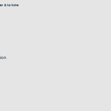
r à la liste
sion