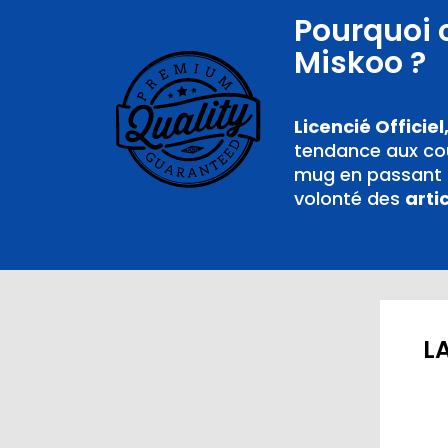
Pourquoi 
Miskoo ?
Licencié Officiel
tendance aux cou
mug en passant p
volonté des
arti
LA