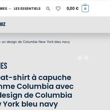
0,00
€
IRES
LES ESSENTIELS
0
UIZ
 un design de Columbia New York bleu navy
es
at-shirt à capuche
me Columbia avec
design de Columbia
 York bleu navy