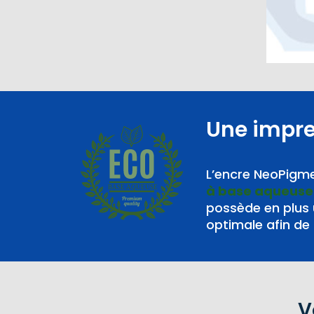
Une impr
L’encre NeoPigme
à base aqueuse
BASE AQUEUSE
possède en plus
optimale afin de 
V