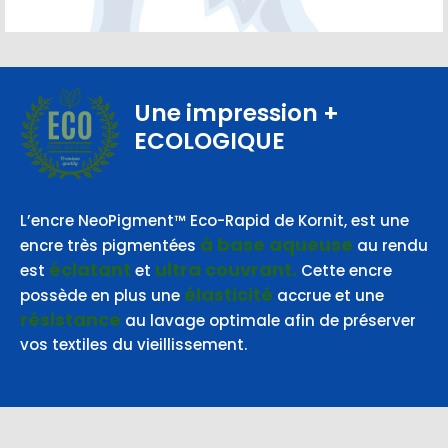
Une impression
+
ECOLOGIQUE
BASE AQUEUSE
L’encre NeoPigment™ Eco-Rapid de Kornit, est une
à base aqueuse
encre très pigmentées
au rendu
éclatant
ultra couvrant.
est
et
Cette encre
élasticité
possède en plus une
accrue et une
résistance
au lavage optimale afin de préserver
vos textiles du vieillissement.