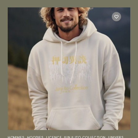
,
,
,
HOMMES
HOODIES
LICENCE JUNJI ITO COLLECTION
UNIVERS