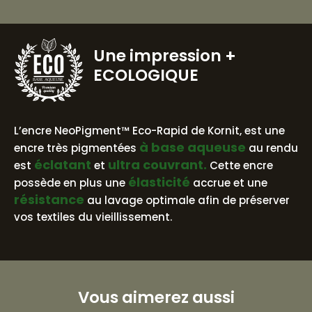
Une impression
+
ECOLOGIQUE
BASE AQUEUSE
L’encre NeoPigment™ Eco-Rapid de Kornit, est une
à base aqueuse
encre très pigmentées
au rendu
éclatant
ultra couvrant.
est
et
Cette encre
élasticité
possède en plus une
accrue et une
résistance
au lavage optimale afin de préserver
vos textiles du vieillissement.
Vous aimerez aussi