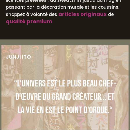
licences préférées : du sweatshirt jusqu’au mug en
passant par la décoration murale et les coussins,
articles originaux
shoppez à volonté des
de
qualité premium
JUNJI ITO
“L'univers est le plus beau chef-
d’œuvre du grand créateur... et
la vie en est le point d'orgue.“