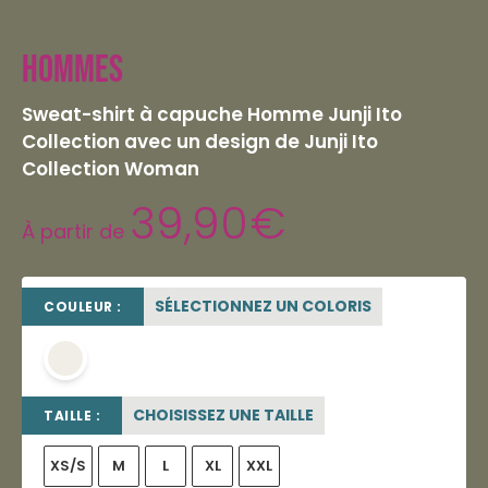
Hommes
Sweat-shirt à capuche Homme Junji Ito
Collection avec un design de Junji Ito
Collection Woman
39,90
€
À partir de
SÉLECTIONNEZ UN COLORIS
COULEUR :
OFF WHITE
CHOISISSEZ UNE TAILLE
TAILLE :
XS/S
M
L
XL
XXL