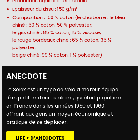
Production équitable et durable
Épaisseur du tissu : 150 g/m²
Composition : 100 % coton (le charbon et le bleu
chiné : 50 % coton, 50 % polyester;
le gris chiné : 85 % coton, 15 % viscose;
le rouge bordeaux chiné : 65 % coton, 35 %
polyester;
beige chiné: 99 % coton, 1 % polyester)
ANECDOTE
Le Solex est un type de vélo à moteur équipé
d'un petit moteur auxiliaire, qui était populaire
en France dans les années 1950 et 1960,
offrant aux gens un moyen économique et
pratique de se déplacer.
LIRE + D’ANECDOTES