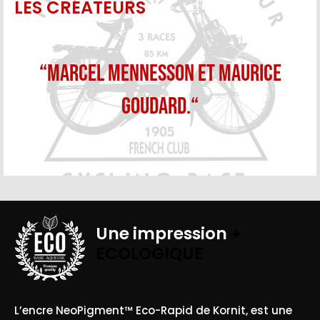
LES CRÉATEURS
“Marcel Mennesson et Maurice
Goudard.“
Une impression
+
ECOLOGIQUE
BASE AQUEUSE
L’encre NeoPigment™ Eco-Rapid de Kornit, est une