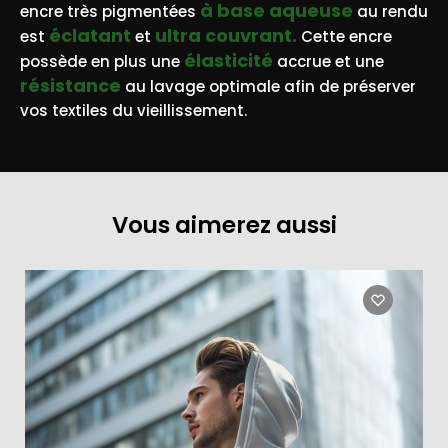
à base aqueuse
encre très pigmentées
au rendu
éclatant
ultra couvrant.
est
et
Cette encre
élasticité
possède en plus une
accrue et une
résistance
au lavage optimale afin de préserver
vos textiles du vieillissement.
Vous aimerez aussi