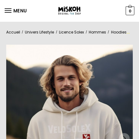
MENU
0
Accueil
Univers Lifestyle
Licence Solex
Hommes
Hoodies
/
/
/
/
Swea