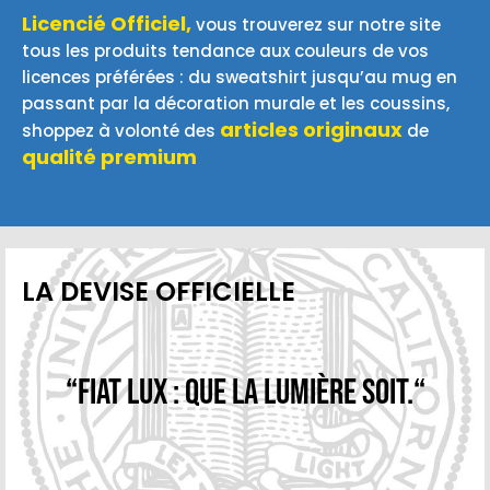
Licencié Officiel,
vous trouverez sur notre site
tous les produits tendance aux couleurs de vos
licences préférées : du sweatshirt jusqu’au mug en
passant par la décoration murale et les coussins,
articles originaux
shoppez à volonté des
de
qualité premium
LA DEVISE OFFICIELLE
“Fiat Lux : Que la lumière soit.“