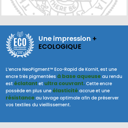
Une impression
+
ECOLOGIQUE
BASE AQUEUSE
L’encre NeoPigment™ Eco-Rapid de Kornit, est une
à base aqueuse
encre très pigmentées
au rendu
éclatant
ultra couvrant.
est
et
Cette encre
élasticité
possède en plus une
accrue et une
résistance
au lavage optimale afin de préserver
vos textiles du vieillissement.