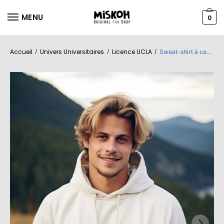
MENU
0
Accueil
Univers Universitaires
Licence UCLA
/
/
/
Sweat-shirt à capuche Homme UCLA avec un design de UCLA Ours