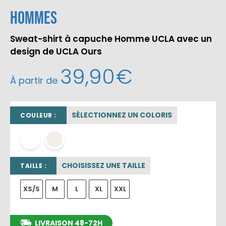
Hommes
Sweat-shirt à capuche Homme UCLA avec un
design de UCLA Ours
39,90
€
À partir de
SÉLECTIONNEZ UN COLORIS
COULEUR :
blanc
OFF WHITE
CHOISISSEZ UNE TAILLE
TAILLE :
XS/S
M
L
XL
XXL
LIVRAISON 48-72H