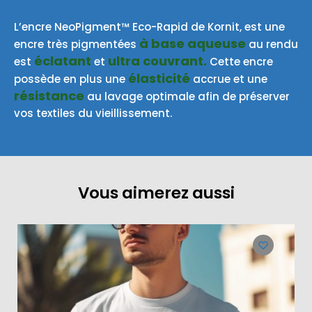
L’encre NeoPigment™ Eco-Rapid de Kornit, est une
à base aqueuse
encre très pigmentées
au rendu
éclatant
ultra couvrant.
est
et
Cette encre
élasticité
possède en plus une
accrue et une
résistance
au lavage optimale afin de préserver
vos textiles du vieillissement.
Vous aimerez aussi