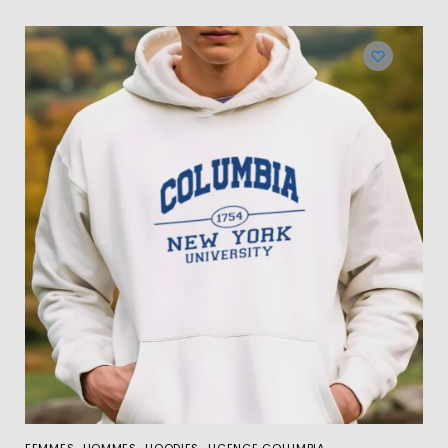
,
,
,