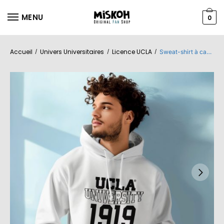
MENU
0
Accueil
Univers Universitaires
Licence UCLA
/
/
/
Sweat-shirt à capuche Homme UCLA avec un design de UCLA University 1919 noir