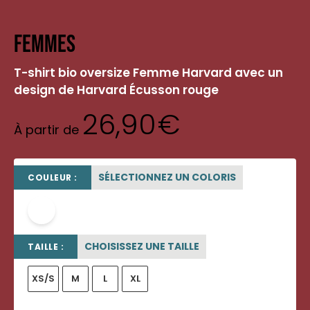
Femmes
T-shirt bio oversize Femme Harvard avec un
design de Harvard Écusson rouge
26,90
€
À partir de
SÉLECTIONNEZ UN COLORIS
COULEUR :
blanc
CHOISISSEZ UNE TAILLE
TAILLE :
XS/S
M
L
XL