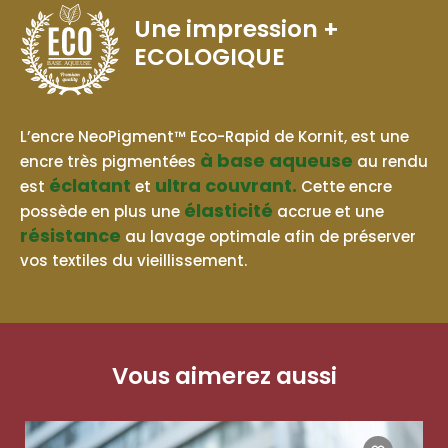
Une impression
+
ECOLOGIQUE
BASE AQUEUSE
L’encre NeoPigment™ Eco-Rapid de Kornit, est une
à base aqueuse
encre très pigmentées
au rendu
éclatant
ultra couvrant.
est
et
Cette encre
élasticité
possède en plus une
accrue et une
résistance
au lavage optimale afin de préserver
vos textiles du vieillissement.
Vous aimerez aussi