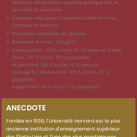
résultats d’impression parfaits quel que soit le
procédé d’impression
Couleurs unies pour toutes les tailles femmes,
hommes et enfants
Production équitable et durable
Épaisseur du tissu : 150 g/m²
Composition : 100 % coton (le charbon et le bleu
chiné : 50 % coton, 50 % polyester;
le gris chiné : 85 % coton, 15 % viscose;
le rouge bordeaux chiné : 65 % coton, 35 %
polyester;
beige chiné: 99 % coton, 1 % polyester)
ANECDOTE
Fondée en 1636, l'Université Harvard est la plus
ancienne institution d'enseignement supérieur
des États-Unis et l'une des plus prestigieuses