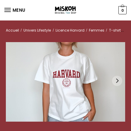
MENU
0
Accueil
Univers Lifestyle
Licence Harvard
Femmes
T-shirts
/
/
/
/
T-