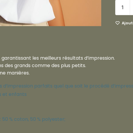
Ajoute
 garantissant les meilleurs résultats d’impression.
ins des grands comme des plus petits.
une manières.
 d’impression parfaits quel que soit le procédé d’impres
s et enfants
: 50 % coton, 50 % polyester;