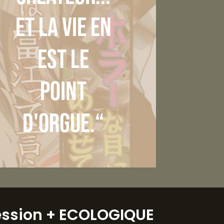
et la vie en
est le
point
d'orgue.“
ession
+ ECOLOGIQUE