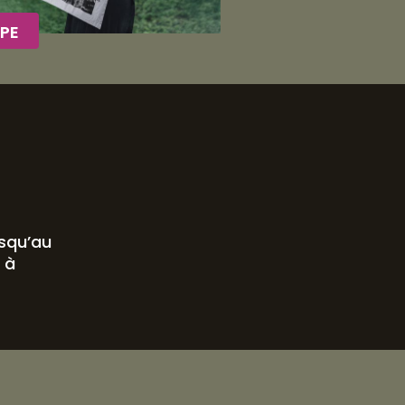
PE
usqu’au
 à