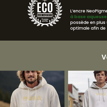
L’encre NeoPigme
à base aqueuse
BASE AQUEUSE
possède en plus
optimale afin de 
V