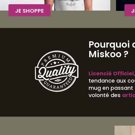
JE SHOPPE
J
Pourquoi 
Miskoo ?
Licencié Officiel
tendance aux cou
mug en passant p
volonté des
arti