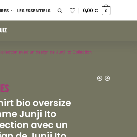
0,00
€
IRES
LES ESSENTIELS
0
UIZ
Collection avec un design de Junji Ito Collection
es
irt bio oversize
me Junji Ito
lection avec un
gn de Junji Ito