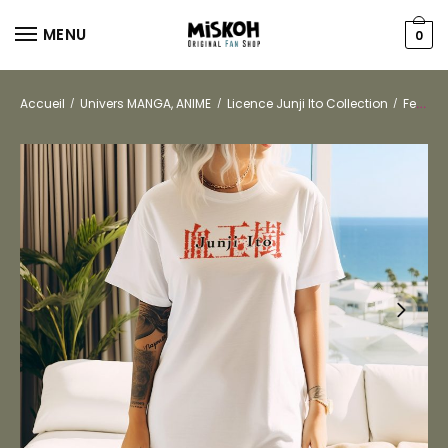
MENU
0
Accueil
Univers MANGA, ANIME
Licence Junji Ito Collection
Femmes
/
/
/