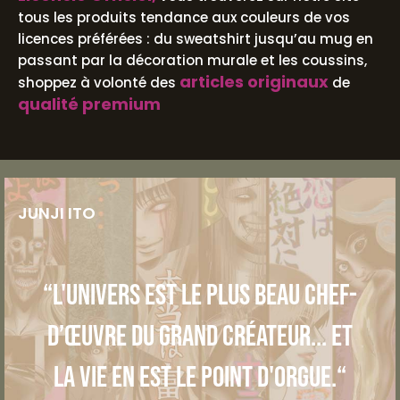
tous les produits tendance aux couleurs de vos
licences préférées : du sweatshirt jusqu’au mug en
passant par la décoration murale et les coussins,
articles originaux
shoppez à volonté des
de
qualité premium
JUNJI ITO
“L'univers est le plus beau chef-
d’œuvre du grand créateur... et
la vie en est le point d'orgue.“