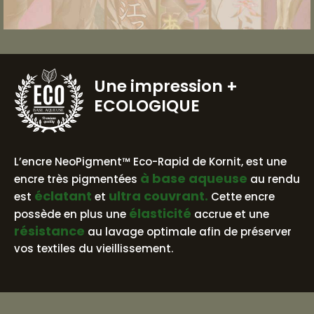
Une impression
+
ECOLOGIQUE
BASE AQUEUSE
L’encre NeoPigment™ Eco-Rapid de Kornit, est une
à base aqueuse
encre très pigmentées
au rendu
éclatant
ultra couvrant.
est
et
Cette encre
élasticité
possède en plus une
accrue et une
résistance
au lavage optimale afin de préserver
vos textiles du vieillissement.