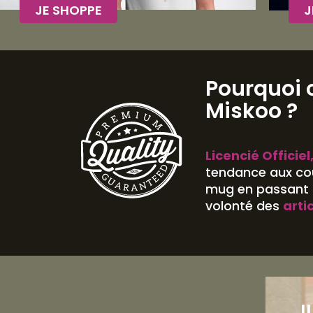
JE SHOPPE
J
Pourquoi 
Miskoo ?
Licencié Officiel
tendance aux cou
mug en passant p
volonté des
arti
J