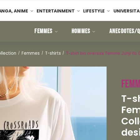
NGA, ANIME
ENTERTAINMENT
LIFESTYLE
UNIVERSITA
FEMMES
HOMMES
ANECDOTES/Q
ollection
Femmes
T-shirts
/
/
/
T-shirt bio oversize Femme Junji Ito 
Femm
T-sh
Fem
Col
desi