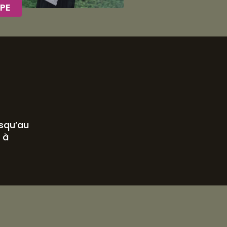
PE
usqu’au
 à