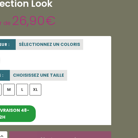
lection Look
26,90
€
ir de
SÉLECTIONNEZ UN COLORIS
UR :
blanc
CHOISISSEZ UNE TAILLE
 :
M
L
XL
entre le 10/08/2026 et le
IVRAISON 48-
2H
16/08/2026