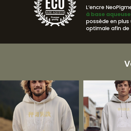
L’encre NeoPigme
à base aqueuse
BASE AQUEUSE
possède en plus
optimale afin de 
V