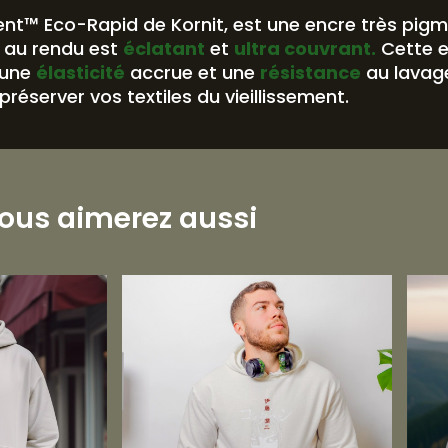
nt™ Eco-Rapid de Kornit, est une encre très pig
au rendu est
éclatant
et
ultra couvrant.
Cette 
 une
élasticité
accrue et une
résistance
au lavag
préserver vos textiles du vieillissement.
ous aimerez aussi