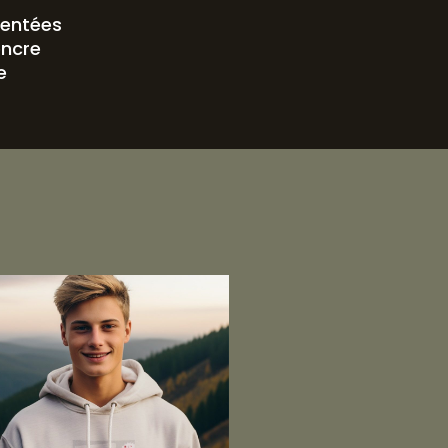
mentées
encre
e