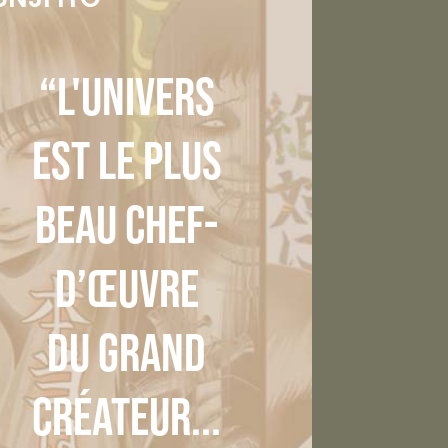
“L'univers
est le plus
beau chef-
d’œuvre
du grand
créateur...