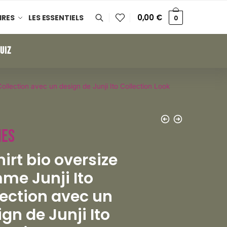
0,00
€
IRES
LES ESSENTIELS
0
UIZ
Collection avec un design de Junji Ito Collection Look
es
irt bio oversize
me Junji Ito
lection avec un
gn de Junji Ito