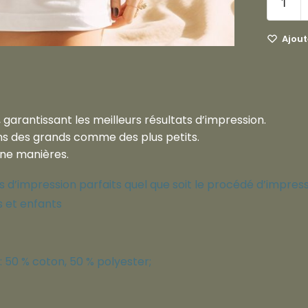
Ajoute
 garantissant les meilleurs résultats d’impression.
ins des grands comme des plus petits.
une manières.
 d’impression parfaits quel que soit le procédé d’impres
s et enfants
: 50 % coton, 50 % polyester;