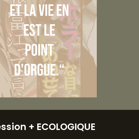
et la vie en
est le
point
d'orgue.“
ession
+ ECOLOGIQUE