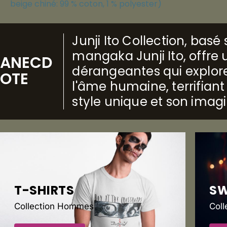
beige chiné: 99 % coton, 1 % polyester)
Junji Ito Collection, bas
mangaka Junji Ito, offre u
ANECD
dérangeantes qui explore
OTE
l'âme humaine, terrifiant
style unique et son imag
T-SHIRTS
S
Collection Hommes
Col