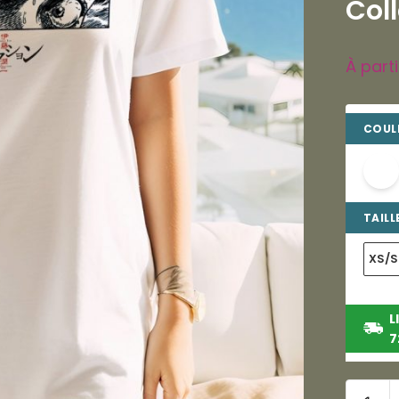
Col
À part
COULE
TAILLE
XS/S
L
7