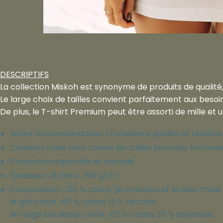
DESCRIPTIFS
La collection Miskoh est synonyme de produits de qualité,
Le large choix de tailles convient parfaitement aux beso
De plus, le T-shirt Premium peut être assorti de mille et 
Notre recommandation ! Excellente qualité et résultats
Couleurs unies pour toutes les tailles femmes, homme
Production équitable et durable
Épaisseur du tissu : 150 g/m²
Composition : 100 % coton (le charbon et le bleu chiné 
le gris chiné : 85 % coton, 15 % viscose;
le rouge bordeaux chiné : 65 % coton, 35 % polyester;