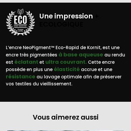
Une impression
+
ECOLOGIQUE
BASE AQUEUSE
L’encre NeoPigment™ Eco-Rapid de Kornit, est une
à base aqueuse
encre très pigmentées
au rendu
éclatant
ultra couvrant.
est
et
Cette encre
élasticité
possède en plus une
accrue et une
résistance
au lavage optimale afin de préserver
vos textiles du vieillissement.
Vous aimerez aussi