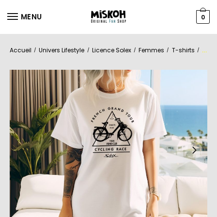
MENU
0
Accueil
Univers Lifestyle
Licence Solex
Femmes
T-shirts
/
/
/
/
/
T-shi