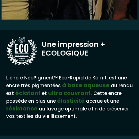
Une impression
+
ECOLOGIQUE
BASE AQUEUSE
L’encre NeoPigment™ Eco-Rapid de Kornit, est une
à base aqueuse
encre très pigmentées
au rendu
éclatant
ultra couvrant.
est
et
Cette encre
élasticité
possède en plus une
accrue et une
résistance
au lavage optimale afin de préserver
vos textiles du vieillissement.