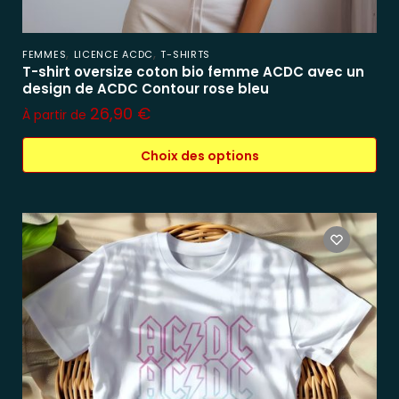
,
,
FEMMES
LICENCE ACDC
T-SHIRTS
T-shirt oversize coton bio femme ACDC avec un
design de ACDC Contour rose bleu
26,90
€
À partir de
Choix des options