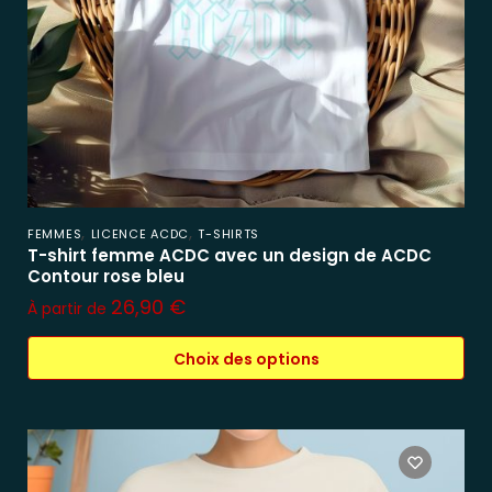
,
,
FEMMES
LICENCE ACDC
T-SHIRTS
T-shirt femme ACDC avec un design de ACDC
Contour rose bleu
26,90
€
À partir de
Choix des options