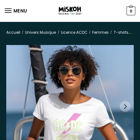
MENU
0
Accueil
Univers Musique
Licence ACDC
Femmes
T-shirts
/
/
/
/
T-s