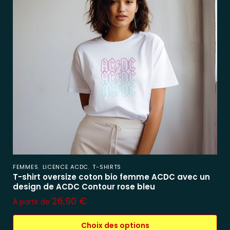
,
,
FEMMES
LICENCE ACDC
T-SHIRTS
T-shirt oversize coton bio femme ACDC avec un
design de ACDC Contour rose bleu
26,90
€
À partir de
Choix des options