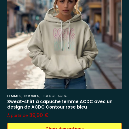
,
,
FEMMES
HOODIES
LICENCE ACDC
Sweat-shirt à capuche femme ACDC avec un
design de ACDC Contour rose bleu
39,90
€
À partir de
Choix des options