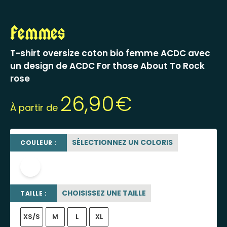
Femmes
T-shirt oversize coton bio femme ACDC avec
un design de ACDC For those About To Rock
rose
26,90
€
À partir de
SÉLECTIONNEZ UN COLORIS
COULEUR :
blanc
CHOISISSEZ UNE TAILLE
TAILLE :
XS/S
M
L
XL