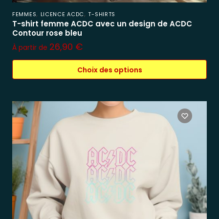
,
,
FEMMES
LICENCE ACDC
T-SHIRTS
T-shirt femme ACDC avec un design de ACDC
Contour rose bleu
26,90
€
À partir de
Choix des options