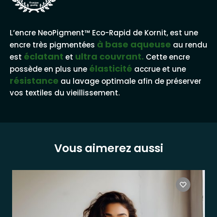
L’encre NeoPigment™ Eco-Rapid de Kornit, est une
à base aqueuse
encre très pigmentées
au rendu
éclatant
ultra couvrant.
est
et
Cette encre
élasticité
possède en plus une
accrue et une
résistance
au lavage optimale afin de préserver
vos textiles du vieillissement.
Vous aimerez aussi