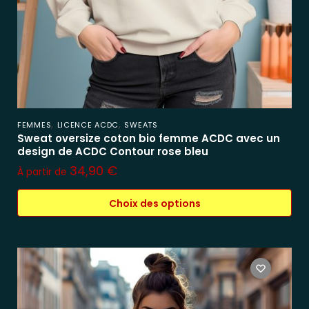
,
,
FEMMES
LICENCE ACDC
SWEATS
Sweat oversize coton bio femme ACDC avec un
design de ACDC Contour rose bleu
34,90
€
À partir de
Choix des options