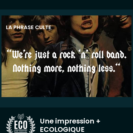
LA PHRASE CULTE
“We’re just a rock ‘n’ roll band.
Nothing more, nothing less.“
Une impression
+
ECOLOGIQUE
BASE AQUEUSE