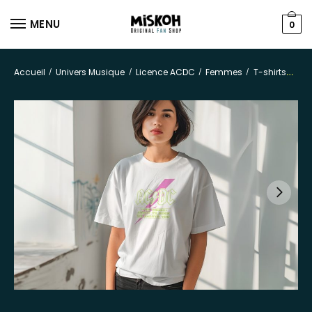
MENU
0
Accueil
Univers Musique
Licence ACDC
Femmes
T-shirts
/
/
/
/
T-s