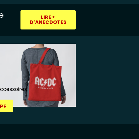
ie
LIRE +
D’ANECDOTES
Accessoires
PE