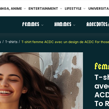
NGA, ANIME
ENTERTAINMENT
LIFESTYLE
UNIVERSITA
FEMMES
HOMMES
ANECDOTES
s
T-shirts
/
/
T-shirt femme ACDC avec un design de ACDC For those
Fem
T-s
ave
ACD
To 