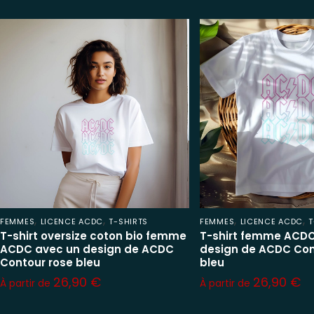
,
,
,
,
FEMMES
LICENCE ACDC
T-SHIRTS
FEMMES
LICENCE ACDC
T
T-shirt oversize coton bio femme
T-shirt femme ACDC
ACDC avec un design de ACDC
design de ACDC Con
Contour rose bleu
bleu
26,90
€
26,90
€
À partir de
À partir de