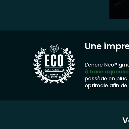
Une impr
L’encre NeoPigme
à base aqueuse
BASE AQUEUSE
possède en plus
optimale afin de 
V