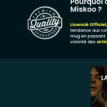
Pourquoi 
Miskoo ?
Licencié Officiel
tendance aux cou
mug en passant p
volonté des
arti
L