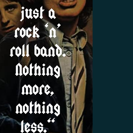
just a
rock ‘n’
roll band.
Nothing
more,
nothing
less.“