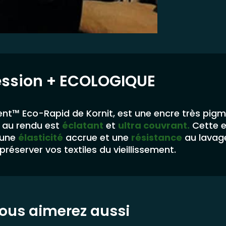
ession
+ ECOLOGIQUE
nt™ Eco-Rapid de Kornit, est une encre très pig
au rendu est
éclatant
et
ultra couvrant.
Cette 
 une
élasticité
accrue et une
résistance
au lavag
préserver vos textiles du vieillissement.
ous aimerez aussi