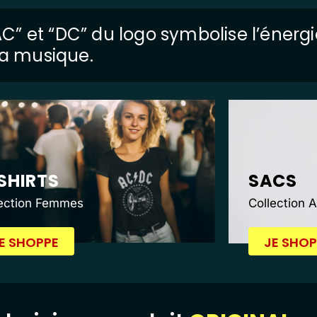
 “AC” et “DC” du logo symbolise l’énerg
 la musique.
SHIRTS
SACS
lection Femmes
Collection 
E SHOPPE
JE SHOP