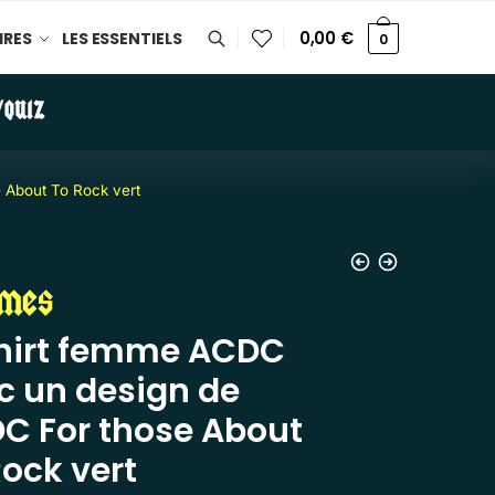
0,00
€
IRES
LES ESSENTIELS
0
/QUIZ
 About To Rock vert
mes
hirt femme ACDC
c un design de
C For those About
Rock vert