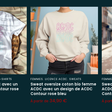
,
,
-SHIRTS
FEMMES
LICENCE ACDC
SWEATS
FEMM
 avec un
Sweat oversize coton bio femme
Swea
tour rose
ACDC avec un design de ACDC
ACDC
Contour rose bleu
Cont
34,90
€
À partir de
À par