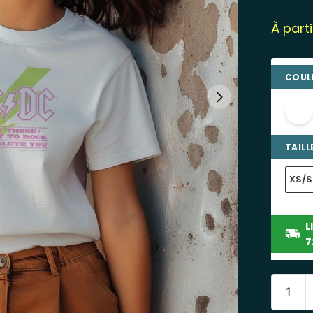
À part
COULE
TAILLE
XS/S
L
7