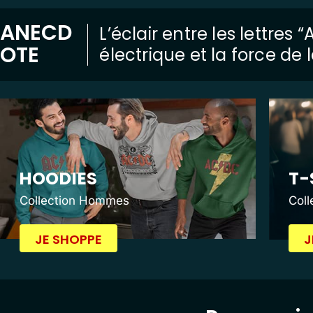
ANECD
L’éclair entre les lettres
OTE
électrique et la force de
HOODIES
T-
Collection Hommes
Col
JE SHOPPE
J