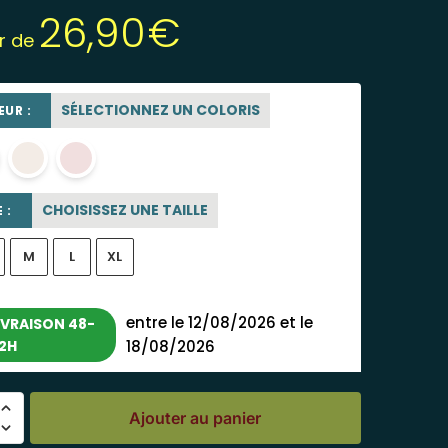
26,90
€
ir de
SÉLECTIONNEZ UN COLORIS
UR :
blanc
blanc cassé
rose poudré
CHOISISSEZ UNE TAILLE
 :
M
L
XL
entre le 12/08/2026 et le
IVRAISON 48-
2H
18/08/2026
Ajouter au panier