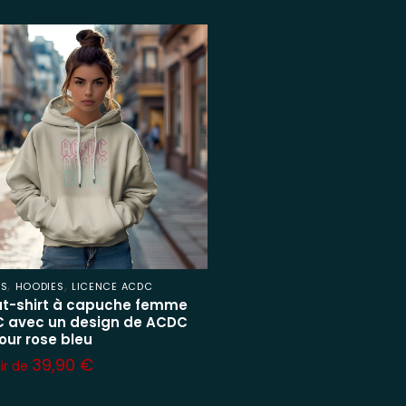
,
,
ES
HOODIES
LICENCE ACDC
t-shirt à capuche femme
 avec un design de ACDC
our rose bleu
39,90
€
tir de