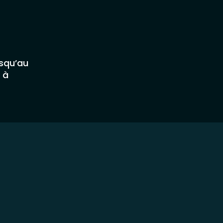
usqu’au
 à