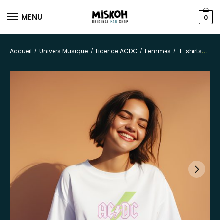
MENU
0
Accueil
Univers Musique
Licence ACDC
Femmes
T-shirts
/
/
/
/
T-s