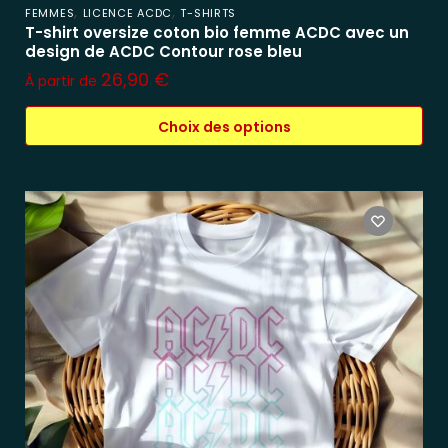
,
,
FEMMES
LICENCE ACDC
T-SHIRTS
T-shirt oversize coton bio femme ACDC avec un
design de ACDC Contour rose bleu
26,90
€
À partir de
Choix des options