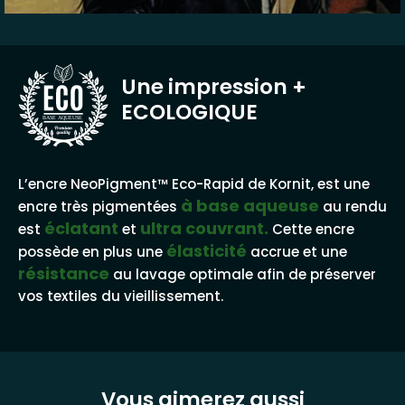
Une impression
+
ECOLOGIQUE
BASE AQUEUSE
L’encre NeoPigment™ Eco-Rapid de Kornit, est une
à base aqueuse
encre très pigmentées
au rendu
éclatant
ultra couvrant.
est
et
Cette encre
élasticité
possède en plus une
accrue et une
résistance
au lavage optimale afin de préserver
vos textiles du vieillissement.
Vous aimerez aussi