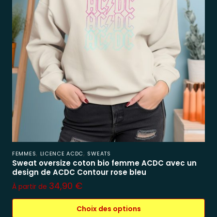
,
,
FEMMES
LICENCE ACDC
SWEATS
Sweat oversize coton bio femme ACDC avec un
design de ACDC Contour rose bleu
34,90
€
À partir de
Choix des options