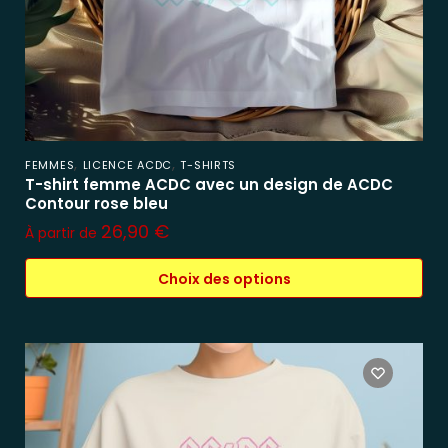
,
,
FEMMES
LICENCE ACDC
T-SHIRTS
T-shirt femme ACDC avec un design de ACDC
Contour rose bleu
26,90
€
À partir de
Choix des options