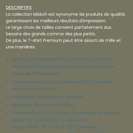
DESCRIPTIFS
La collection Miskoh est synonyme de produits de qualité,
garantissant les meilleurs résultats d’impression.
Le large choix de tailles convient parfaitement aux
besoins des grands comme des plus petits.
De plus, le T-shirt Premium peut être assorti de mille et
une manières.
Notre recommandation ! Excellente qualité et
résultats d’impression parfaits quel que soit le
procédé d’impression
Couleurs unies pour toutes les tailles femmes,
hommes et enfants
Production équitable et durable
Épaisseur du tissu : 150 g/m²
Composition : 100 % coton (le charbon et le bleu
chiné : 50 % coton, 50 % polyester;
le gris chiné : 85 % coton, 15 % viscose;