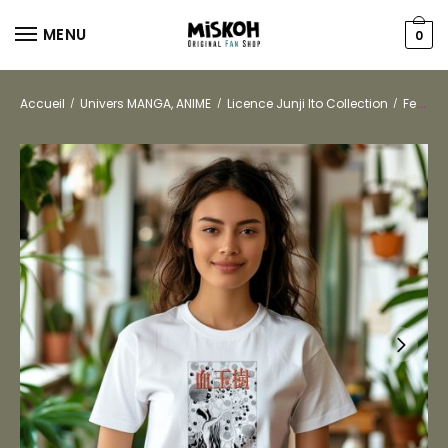
MENU
0
Accueil
Univers MANGA, ANIME
Licence Junji Ito Collection
Femmes
/
/
/