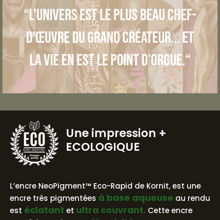
“L'univers est le plus beau chef-
d’œuvre du grand créateur... et
la vie en est le point d'orgue.“
Une impression
+
ECOLOGIQUE
BASE AQUEUSE
L’encre NeoPigment™ Eco-Rapid de Kornit, est une
à base aqueuse
encre très pigmentées
au rendu
éclatant
ultra couvrant.
est
et
Cette encre