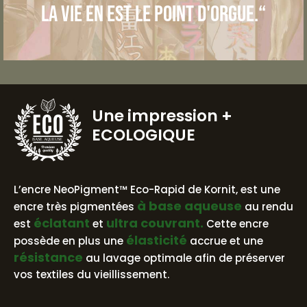
la vie en est le point d'orgue.“
Une impression
+
ECOLOGIQUE
BASE AQUEUSE
L’encre NeoPigment™ Eco-Rapid de Kornit, est une
à base aqueuse
encre très pigmentées
au rendu
éclatant
ultra couvrant.
est
et
Cette encre
élasticité
possède en plus une
accrue et une
résistance
au lavage optimale afin de préserver
vos textiles du vieillissement.