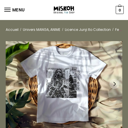
MENU
0
Accueil
Univers MANGA, ANIME
Licence Junji Ito Collection
Femmes
/
/
/