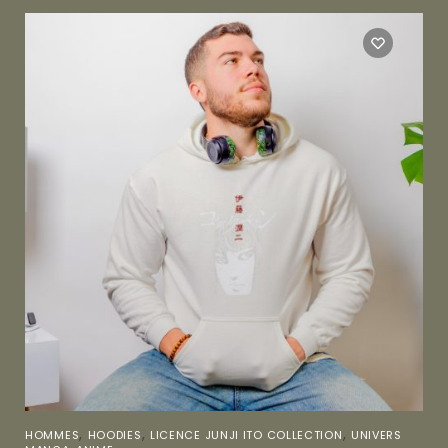
,
,
,
HOMMES
HOODIES
LICENCE JUNJI ITO COLLECTION
UNIVERS