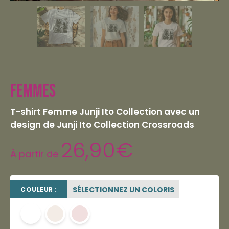
Femmes
T-shirt Femme Junji Ito Collection avec un
design de Junji Ito Collection Crossroads
26,90
€
À partir de
SÉLECTIONNEZ UN COLORIS
COULEUR :
blanc
blanc cassé
rose poudré