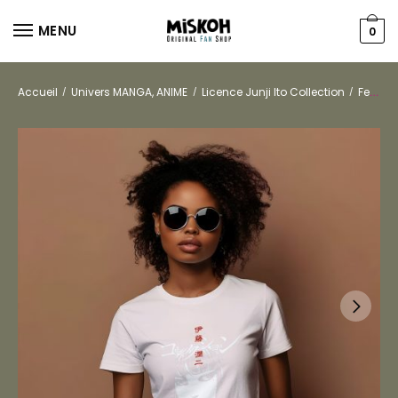
MENU
0
Accueil
Univers MANGA, ANIME
Licence Junji Ito Collection
Femmes
/
/
/