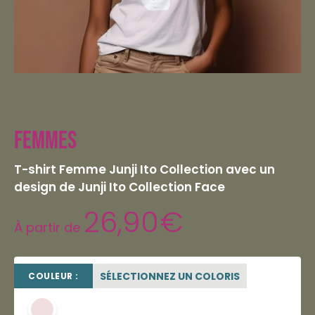
Femmes
T-shirt Femme Junji Ito Collection avec un
design de Junji Ito Collection Face
26,90
€
À partir de
SÉLECTIONNEZ UN COLORIS
COULEUR :
rose poudré