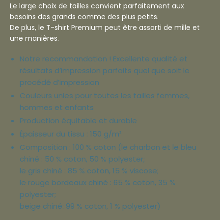
Le large choix de tailles convient parfaitement aux
besoins des grands comme des plus petits.
De plus, le T-shirt Premium peut être assorti de mille et
une manières.
Notre recommandation ! Excellente qualité et
résultats d’impression parfaits quel que soit le
procédé d’impression
Couleurs unies pour toutes les tailles femmes,
hommes et enfants
Production équitable et durable
Épaisseur du tissu : 150 g/m²
Composition : 100 % coton (le charbon et le bleu
chiné : 50 % coton, 50 % polyester;
le gris chiné : 85 % coton, 15 % viscose;
le rouge bordeaux chiné : 65 % coton, 35 %
polyester;
beige chiné: 99 % coton, 1 % polyester)