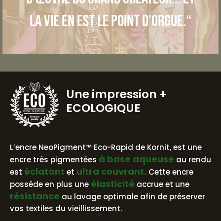
la vie en est le point d'orgue.“
Une impression
+
ECOLOGIQUE
BASE AQUEUSE
L’encre NeoPigment™ Eco-Rapid de Kornit, est une
à base aqueuse
encre très pigmentées
au rendu
éclatant
ultra couvrant.
est
et
Cette encre
élasticité
possède en plus une
accrue et une
résistance
au lavage optimale afin de préserver
vos textiles du vieillissement.