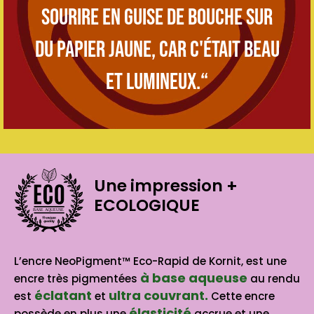
sourire en guise de bouche sur
du papier jaune, car c'était beau
et lumineux.“
Une impression
+
ECOLOGIQUE
BASE AQUEUSE
L’encre NeoPigment™ Eco-Rapid de Kornit, est une
à base aqueuse
encre très pigmentées
au rendu
éclatant
ultra couvrant.
est
et
Cette encre
élasticité
possède en plus une
accrue et une