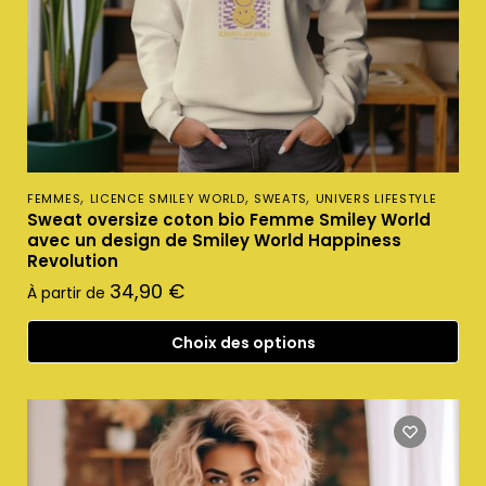
,
,
,
FEMMES
LICENCE SMILEY WORLD
SWEATS
UNIVERS LIFESTYLE
Sweat oversize coton bio Femme Smiley World
avec un design de Smiley World Happiness
Revolution
34,90
€
À partir de
Choix des options