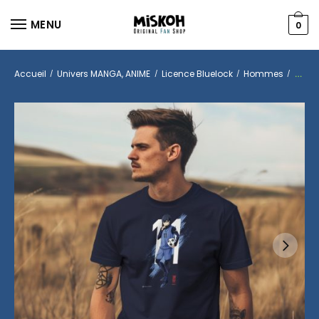
MENU
0
Accueil
Univers MANGA, ANIME
Licence Bluelock
Hommes
T-shi
/
/
/
/