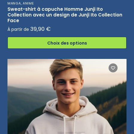
MANGA, ANIME
Sweat-shirt à capuche Homme Junji Ito
Collection avec un design de Junji Ito Collection
Face
39,90
€
À partir de
Choix des options