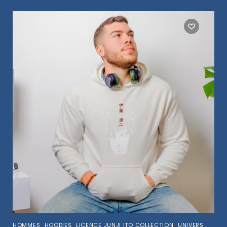
,
,
,
HOMMES
HOODIES
LICENCE JUNJI ITO COLLECTION
UNIVERS