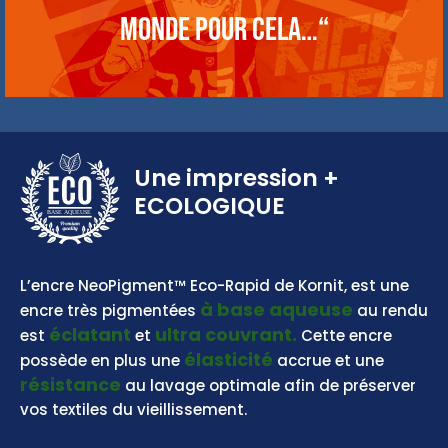
monde pour cela…“
Une impression
+
ECOLOGIQUE
BASE AQUEUSE
L’encre NeoPigment™ Eco-Rapid de Kornit, est une
à base aqueuse
encre très pigmentées
au rendu
éclatant
ultra couvrant.
est
et
Cette encre
élasticité
possède en plus une
accrue et une
résistance
au lavage optimale afin de préserver
vos textiles du vieillissement.