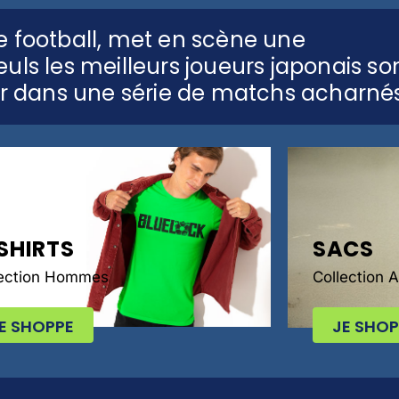
e football, met en scène une
uls les meilleurs joueurs japonais so
ser dans une série de matchs acharnés
SHIRTS
SACS
lection Hommes
Collection 
E SHOPPE
JE SHOP