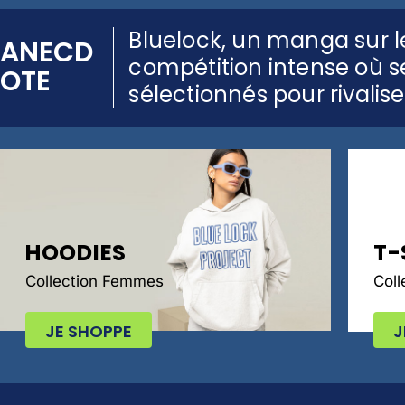
Bluelock, un manga sur l
ANECD
compétition intense où se
OTE
sélectionnés pour rivali
HOODIES
T-
Collection Femmes
Col
JE SHOPPE
J