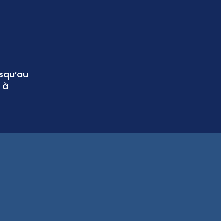
usqu’au
 à