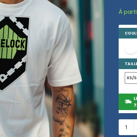
À part
COULE
TAILLE
XS/S
L
7