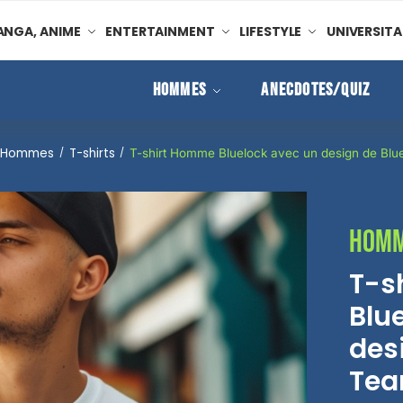
NGA, ANIME
ENTERTAINMENT
LIFESTYLE
UNIVERSITA
HOMMES
ANECDOTES/QUIZ
Hommes
T-shirts
/
/
T-shirt Homme Bluelock avec un design de Blu
Hom
T-s
Blu
des
Tea