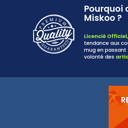
Pourquoi 
Miskoo ?
Licencié Officiel
tendance aux cou
mug en passant p
volonté des
arti
R