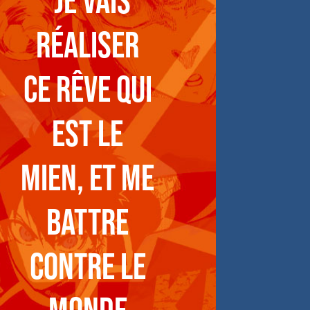
“Je vais
réaliser
ce rêve qui
est le
mien, et me
battre
contre le