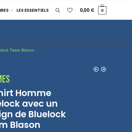
0,00
€
IRES
LES ESSENTIELS
0
elock Team Blason
mes
hirt Homme
elock avec un
ign de Bluelock
m Blason