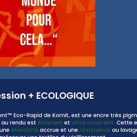
monde
pour
cela…“
ession
+ ECOLOGIQUE
nt™ Eco-Rapid de Kornit, est une encre très pig
au rendu est
éclatant
et
ultra couvrant.
Cette 
 une
élasticité
accrue et une
résistance
au lavag