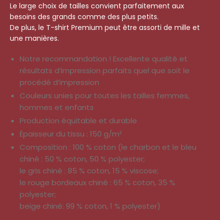
Le large choix de tailles convient parfaitement aux
besoins des grands comme des plus petits.
De plus, le T-shirt Premium peut être assorti de mille et
une manières.
Notre recommandation ! Excellente qualité et
résultats d’impression parfaits quel que soit le
procédé d’impression
Couleurs unies pour toutes les tailles femmes,
hommes et enfants
Production équitable et durable
Épaisseur du tissu : 150 g/m²
Composition : 100 % coton (le charbon et le bleu
chiné : 50 % coton, 50 % polyester;
le gris chiné : 85 % coton, 15 % viscose;
le rouge bordeaux chiné : 65 % coton, 35 %
polyester;
beige chiné: 99 % coton, 1 % polyester)