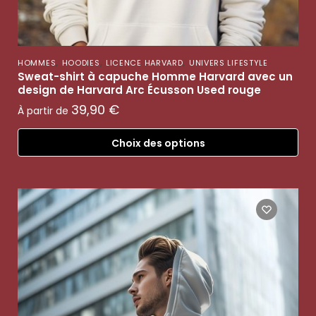
,
,
,
HOMMES
HOODIES
LICENCE HARVARD
UNIVERS LIFESTYLE
Sweat-shirt à capuche Homme Harvard avec un
design de Harvard Arc Écusson Used rouge
39,90
€
À partir de
Choix des options