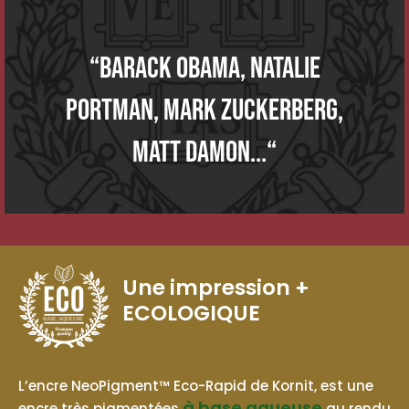
“Barack Obama, Natalie
Portman, Mark Zuckerberg,
Matt Damon...“
Une impression
+
ECOLOGIQUE
BASE AQUEUSE
L’encre NeoPigment™ Eco-Rapid de Kornit, est une
à base aqueuse
encre très pigmentées
au rendu