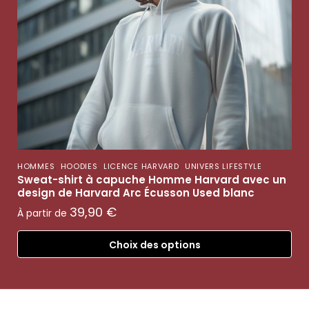
,
,
,
HOMMES
HOODIES
LICENCE HARVARD
UNIVERS LIFESTYLE
Sweat-shirt à capuche Homme Harvard avec un
design de Harvard Arc Écusson Used blanc
39,90
€
À partir de
Choix des options