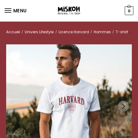
MENU
0
Accueil
Univers Lifestyle
Licence Harvard
Hommes
T-shirts
/
/
/
/
T