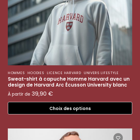
,
,
,
HOMMES
HOODIES
LICENCE HARVARD
UNIVERS LIFESTYLE
Sweat-shirt à capuche Homme Harvard avec un
design de Harvard Arc Écusson University blanc
39,90
€
À partir de
Choix des options