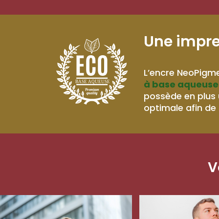
Une impr
L’encre NeoPigme
à base aqueuse
BASE AQUEUSE
possède en plus
optimale afin de 
V