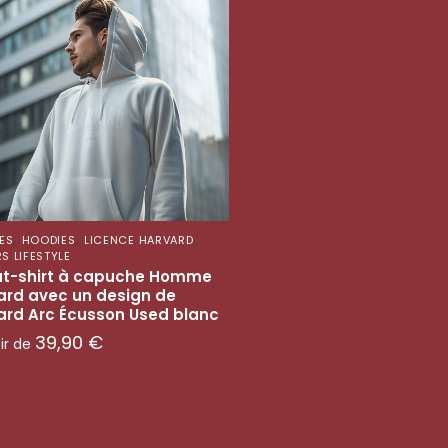
,
,
,
ES
HOODIES
LICENCE HARVARD
S LIFESTYLE
t-shirt à capuche Homme
ard avec un design de
ard Arc Écusson Used blanc
39,90
€
tir de