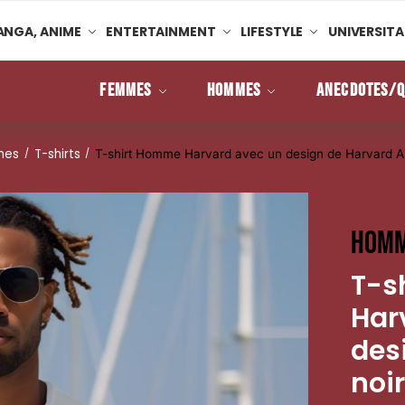
NGA, ANIME
ENTERTAINMENT
LIFESTYLE
UNIVERSITA
FEMMES
HOMMES
ANECDOTES/Q
mes
T-shirts
/
/
T-shirt Homme Harvard avec un design de Harvard Ar
Hom
T-s
Har
des
noir