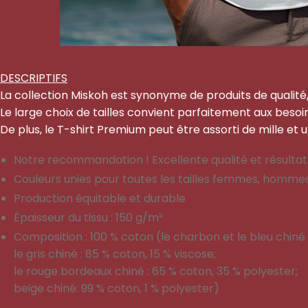
DESCRIPTIFS
La collection Miskoh est synonyme de produits de qualité,
Le large choix de tailles convient parfaitement aux beso
De plus, le T-shirt Premium peut être assorti de mille et 
Notre recommandation ! Excellente qualité et résultats
Couleurs unies pour toutes les tailles femmes, homme
Production équitable et durable
Épaisseur du tissu : 150 g/m²
Composition : 100 % coton (le charbon et le bleu chiné 
le gris chiné : 85 % coton, 15 % viscose;
le rouge bordeaux chiné : 65 % coton, 35 % polyester;
beige chiné: 99 % coton, 1 % polyester)