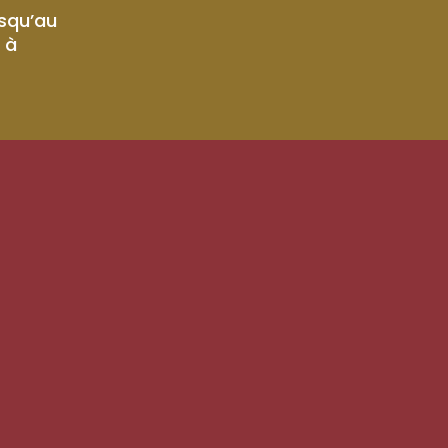
usqu’au
 à