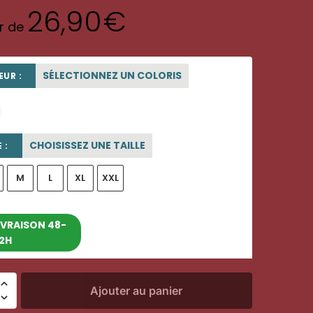
26,90
€
ir de
SÉLECTIONNEZ UN COLORIS
UR :
blanc
CHOISISSEZ UNE TAILLE
 :
M
L
XL
XXL
entre le 10/08/2026 et le
IVRAISON 48-
2H
16/08/2026
Ajouter au panier