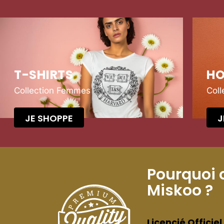
T-SHIRTS
HO
Collection Femmes
Col
JE SHOPPE
J
Pourquoi 
Miskoo ?
Licencié Officiel