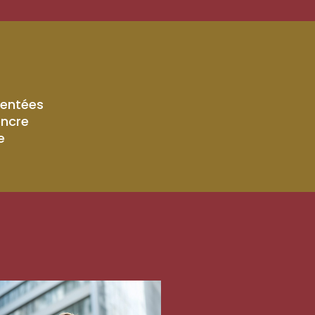
mentées
encre
e