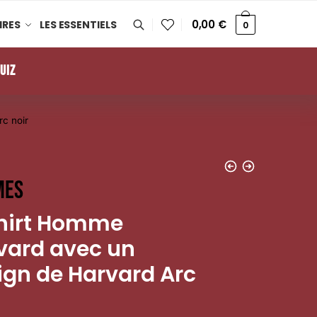
0,00
€
IRES
LES ESSENTIELS
0
UIZ
c noir
mes
hirt Homme
vard avec un
ign de Harvard Arc