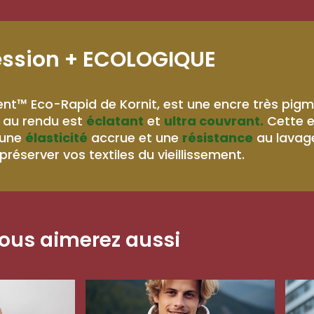
ession
+ ECOLOGIQUE
nt™ Eco-Rapid de Kornit, est une encre très pig
au rendu est
éclatant
et
ultra couvrant.
Cette 
 une
élasticité
accrue et une
résistance
au lavag
préserver vos textiles du vieillissement.
ous aimerez aussi