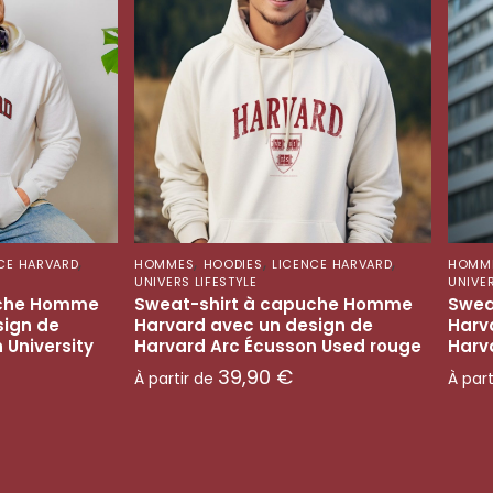
,
,
,
,
CE HARVARD
HOMMES
HOODIES
LICENCE HARVARD
HOMM
UNIVERS LIFESTYLE
UNIVER
uche Homme
Sweat-shirt à capuche Homme
Swea
sign de
Harvard avec un design de
Harv
 University
Harvard Arc Écusson Used rouge
Harv
39,90
€
À partir de
À par