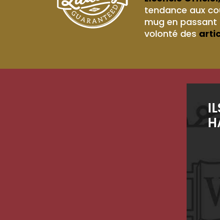
tendance aux cou
mug en passant p
volonté des
arti
I
H