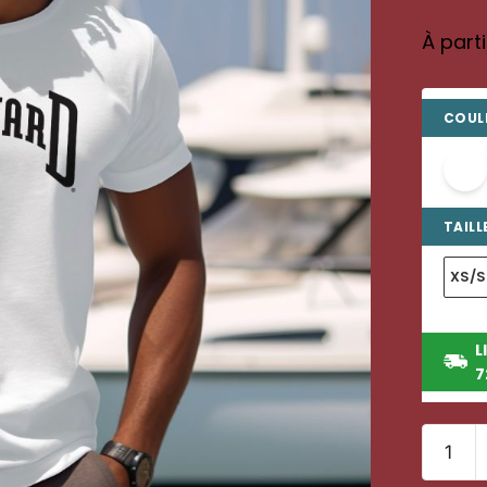
À part
COULE
TAILLE
XS/S
L
7