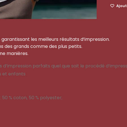
Ajoute
 garantissant les meilleurs résultats d’impression.
ins des grands comme des plus petits.
une manières.
 d’impression parfaits quel que soit le procédé d’impres
s et enfants
: 50 % coton, 50 % polyester;