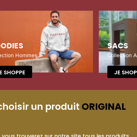
ODIES
SACS
lection Hommes
Collection 
E SHOPPE
JE SHOP
choisir un produit
ORIGINAL
,
vous trouverez sur notre site tous les produits