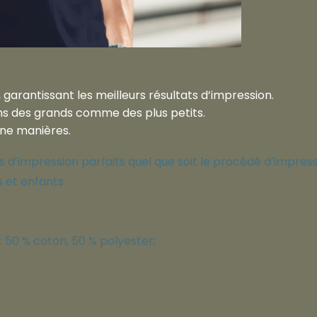
 garantissant les meilleurs résultats d’impression.
ins des grands comme des plus petits.
une manières.
 d’impression parfaits quel que soit le procédé d’impres
s et enfants
: 50 % coton, 50 % polyester;