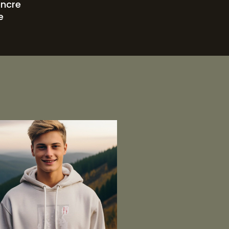
encre
e