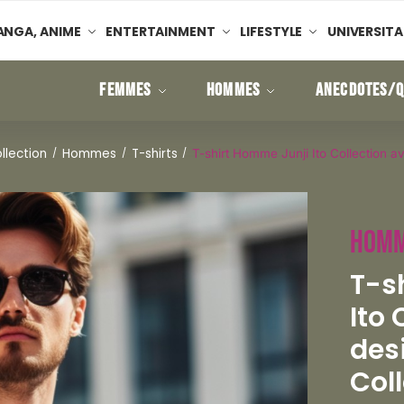
NGA, ANIME
ENTERTAINMENT
LIFESTYLE
UNIVERSITA
FEMMES
HOMMES
ANECDOTES/Q
ollection
Hommes
T-shirts
/
/
/
T-shirt Homme Junji Ito Collection av
Hom
T-s
Ito 
desi
Coll