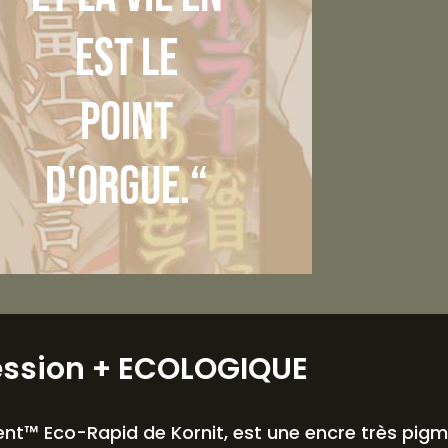
est le
point
d'orgue.“
ession
+ ECOLOGIQUE
nt™ Eco-Rapid de Kornit, est une encre très pig