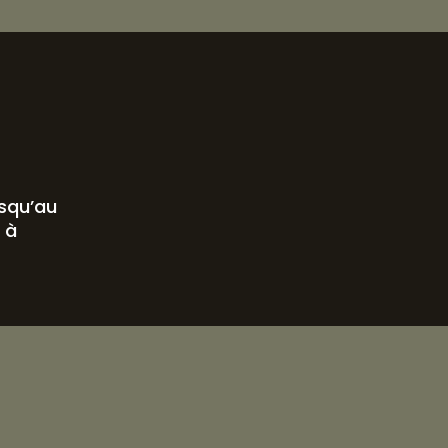
usqu’au
 à