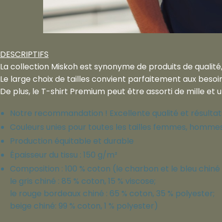
DESCRIPTIFS
La collection Miskoh est synonyme de produits de qualité,
Le large choix de tailles convient parfaitement aux beso
De plus, le T-shirt Premium peut être assorti de mille et 
Notre recommandation ! Excellente qualité et résultats
Couleurs unies pour toutes les tailles femmes, homme
Production équitable et durable
Épaisseur du tissu : 150 g/m²
Composition : 100 % coton (le charbon et le bleu chiné 
le gris chiné : 85 % coton, 15 % viscose;
le rouge bordeaux chiné : 65 % coton, 35 % polyester;
beige chiné: 99 % coton, 1 % polyester)