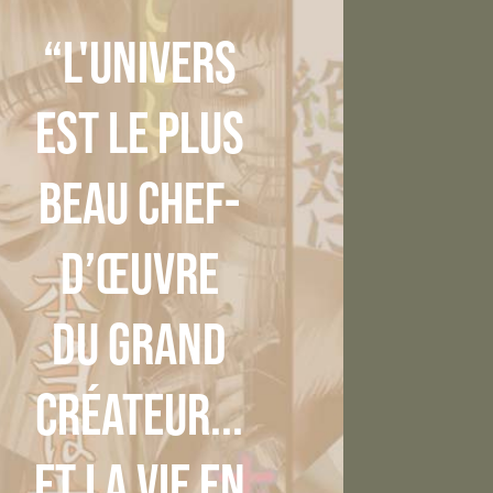
“L'univers
est le plus
beau chef-
d’œuvre
du grand
créateur...
et la vie en