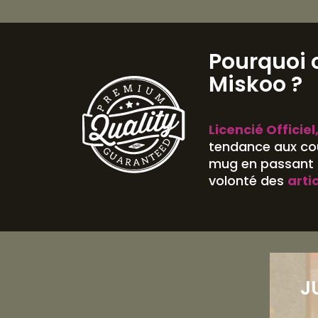
Pourquoi 
Miskoo ?
Licencié Officiel
tendance aux cou
mug en passant p
volonté des
arti
J