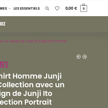
0,00
€
IRES
LES ESSENTIELS
0
UIZ
ec un design de Junji Ito Collection Portrait
mes
hirt Homme Junji
Collection avec un
gn de Junji Ito
ection Portrait