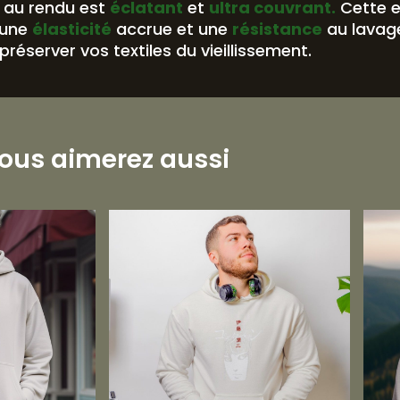
au rendu est
éclatant
et
ultra couvrant.
Cette 
 une
élasticité
accrue et une
résistance
au lavag
préserver vos textiles du vieillissement.
ous aimerez aussi