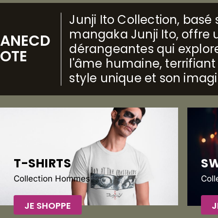
Junji Ito Collection, bas
mangaka Junji Ito, offre u
ANECD
dérangeantes qui explore
OTE
l'âme humaine, terrifiant
style unique et son imag
T-SHIRTS
S
Collection Hommes
Col
JE SHOPPE
J